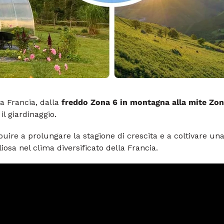
la Francia, dalla
freddo
Zona 6 in montagna alla mite Zon
l giardinaggio.
uire a prolungare la stagione di crescita e a coltivare una
iosa nel clima diversificato della Francia.