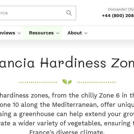
Domande? Ch
erca
+44 (800) 20
eviews
Resources
About
ancia Hardiness Zo
 hardiness zones, from the chilly Zone 6 in 
one 10 along the Mediterranean, offer uniq
Using a greenhouse can help extend your gr
vate a wider variety of vegetables, ensuring 
France's diverse climate​.