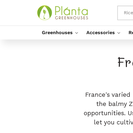
Vai
Direttamente
Ai Contenuti
Ric
Greenhouses
Accessories
R
Fr
France's varied
the balmy Z
opportunities. 
let you culti