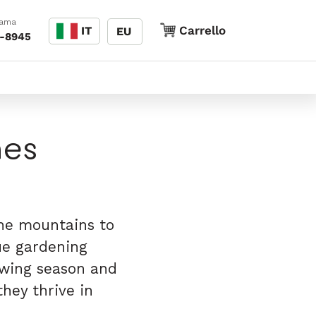
Lingua
iama
Carrello
Carrello
IT
EU
8-8945
nes
the mountains to
ue gardening
owing season and
they thrive in