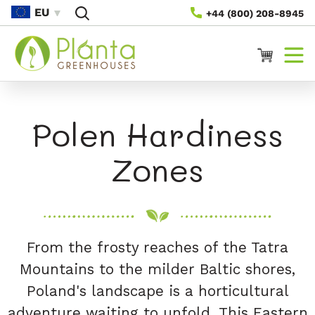
Gå Til
EU
+44 (800) 208-8945
Innhold
Handlevogn
Polen Hardiness
Zones
From the frosty reaches of the Tatra
Mountains to the milder Baltic shores,
Poland's landscape is a horticultural
adventure waiting to unfold. This Eastern