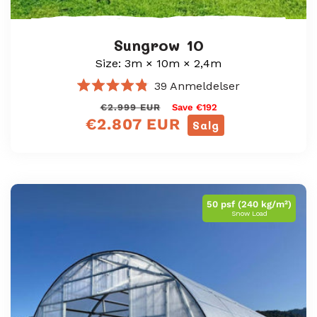
Sungrow 10
Size: 3m × 10m × 2,4m
39
Anmeldelser
Vurdert
Vanlig
Salgspris
€2.999 EUR
Save €192
til
4.8
€2.807 EUR
pris
Salg
av
5
stjerner
50 psf (240 kg/m²)
Snow Load