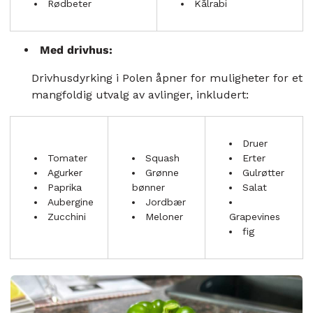
Rødbeter
Kålrabi
Med drivhus:
Drivhusdyrking i Polen åpner for muligheter for et
mangfoldig utvalg av avlinger, inkludert:
Druer
Tomater
Squash
Erter
Agurker
Grønne
Gulrøtter
Paprika
bønner
Salat
Aubergine
Jordbær
Zucchini
Meloner
Grapevines
fig