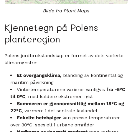
Bilde fra Plant Maps
Kjennetegn på Polens
planteregion
Polens jordbrukslandskap er formet av dets varierte
klimamønstre:
Et overgangsklima,
blanding av kontinental og
maritim påvirkning
Vintertemperaturene varierer vanligvis
fra -5°C
til 0°C
, med kaldere ekstremer i øst
Sommeren er gjennomsnittlig mellom 18°C ​​og
22°C
, varmere i det sentrale lavlandet
Enkelte hetebølger
kan presse temperaturer
over 30°C, spesielt i urbane områder
Nedbøren er generelt moderat
men varierer,