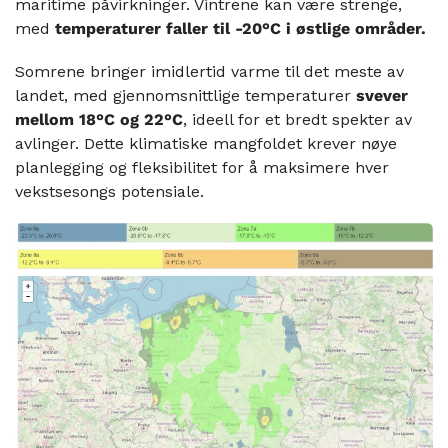
maritime påvirkninger. Vintrene kan være strenge,
med
temperaturer faller til -20°C i østlige områder.
Somrene bringer imidlertid varme til det meste av
landet, med gjennomsnittlige temperaturer
svever
mellom 18°C ​​og 22°C
, ideell for et bredt spekter av
avlinger. Dette klimatiske mangfoldet krever nøye
planlegging og fleksibilitet for å maksimere hver
vekstsesongs potensiale.