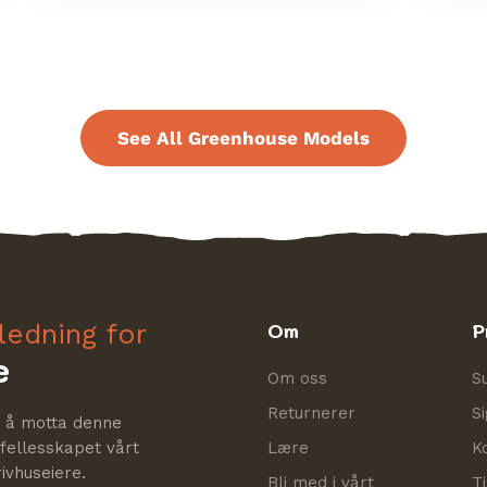
See All Greenhouse Models
ledning for
Om
P
e
Om oss
S
Returnerer
S
r å motta denne
 fellesskapet vårt
Lære
K
ivhuseiere.
Bli med i vårt
T