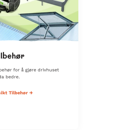
ilbehør
behør for å gjøre drivhuset
da bedre.
ikt Tilbehør
→