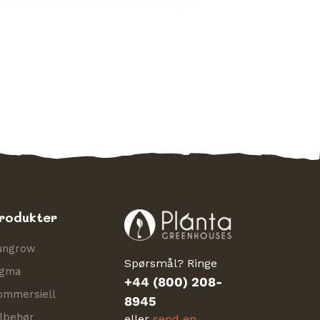
rodukter
ungrow
Spørsmål? Ringe
igma
+44 (800) 208-
ommersiell
8945
ilbehør
eller
send en