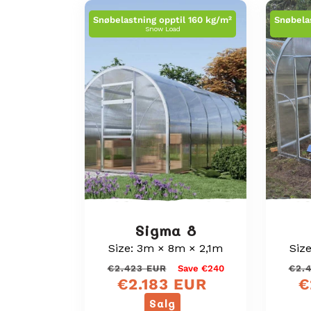
i
Snøbelastning opptil 160 kg/m²
Snøbela
Snow Load
o
n
:
Sigma 8
Size: 3m × 8m × 2,1m
Siz
Vanlig
Salgspris
€2.423 EUR
Save €240
€2.
€2.183 EUR
€
pris
Salg