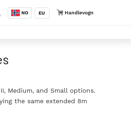
Språk
Handlevogn
Handlevogn
NO
EU
5
es
 III, Medium, and Small options.
joying the same extended 8m