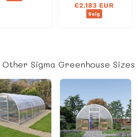
av
€2.183 EUR
pris
5
stjerner
Salg
Other Sigma Greenhouse Size