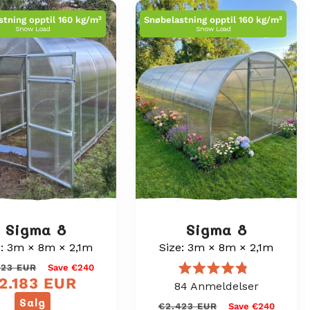
stning opptil 160 kg/m²
Snøbelastning opptil 160 kg/m²
Snow Load
Snow Load
Sigma 8
Sigma 8
e: 3m × 8m × 2,1m
Size: 3m × 8m × 2,1m
Vanlig
Salgspris
423 EUR
Save €240
Vurdert
2.183 EUR
pris
84
Anmeldelser
til
Salg
4.8
Vanlig
Salgspris
€2.423 EUR
Save €240