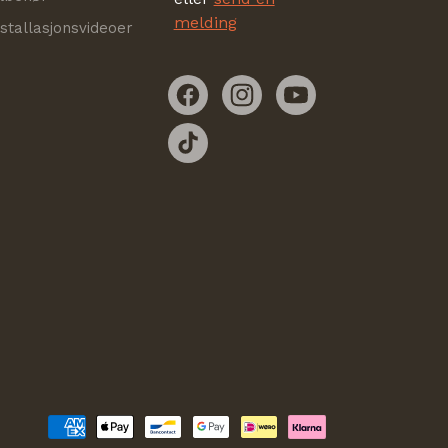
melding
nstallasjonsvideoer
Facebook
Instagram
YouTube
TikTok
Betalingsmetoder