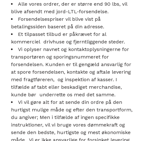
Alle vores ordrer, der er større end 90 lbs, vil
blive afsendt med jord-LTL-forsendelse.
Forsendelsespriser vil blive vist på
betalingssiden baseret på din adresse.
Et tilpasset tilbud er påkrævet for al
kommerciel drivhuse og fjerntliggende steder.
Vi oplyser navnet og kontaktoplysningerne for
transportøren og sporingsnummeret for
forsendelsen.
Kunden er til gengæld ansvarlig for
at spore forsendelsen, kontakte og aftale levering
med fragtføreren, og inspektion af kasser. I
tilfælde af tabt eller beskadiget merchandise,
kunde bør underrette os med det samme.
Vi vil gøre alt for at sende din ordre på den
hurtigst mulige måde og efter den transportform,
du angiver; Men i tilfælde af ingen specifikke
instruktioner, vil vi bruge vores dømmekraft og
sende den bedste, hurtigste og mest økonomiske
måde. Vi er ikke ansvarlige for forsinket levering