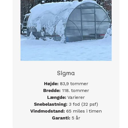
Sigma
Højde:
83,9 tommer
Bredde:
118. tommer
Længde:
Varierer
Snebelastning:
3 fod (32 psf)
Vindmodstand:
65 miles i timen
Garanti:
5 år