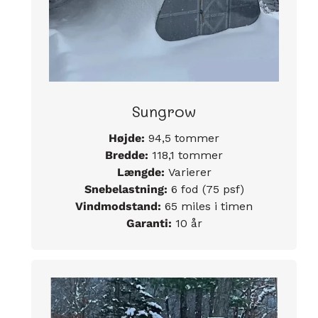
Sungrow
Højde:
94,5 tommer
Bredde:
118,1 tommer
Længde:
Varierer
Snebelastning:
6 fod (75 psf)
Vindmodstand:
65 miles i timen
Garanti:
10 år