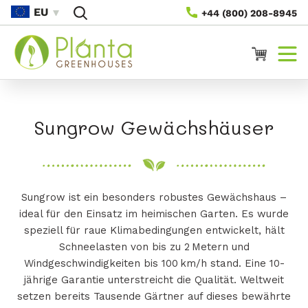
Direkt
EU
+44 (800) 208-8945
Zum
Inhalt
Warenkorb
K
Sungrow Gewächshäuser
a
t
Sungrow ist ein besonders robustes Gewächshaus –
e
ideal für den Einsatz im heimischen Garten. Es wurde
g
speziell für raue Klimabedingungen entwickelt, hält
Schneelasten von bis zu 2 Metern und
o
Windgeschwindigkeiten bis 100 km/h stand. Eine 10-
jährige Garantie unterstreicht die Qualität. Weltweit
r
setzen bereits Tausende Gärtner auf dieses bewährte