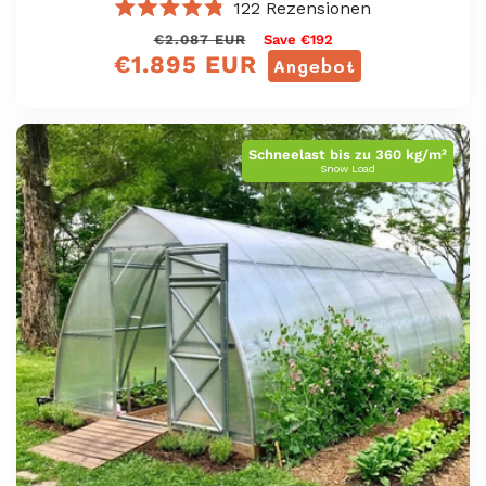
122
Rezensionen
Mit
Normaler
Verkaufspreis
€2.087 EUR
Save €192
4.8
€1.895 EUR
von
Preis
Angebot
5
Sternen
bewertet
Schneelast bis zu 360 kg/m²
Snow Load