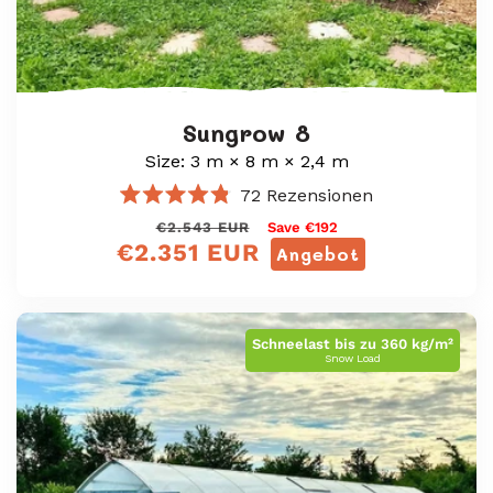
Sungrow 8
Size: 3 m × 8 m × 2,4 m
72
Rezensionen
Mit
Normaler
Verkaufspreis
€2.543 EUR
Save €192
4.8
€2.351 EUR
von
Preis
Angebot
5
Sternen
bewertet
Schneelast bis zu 360 kg/m²
Snow Load