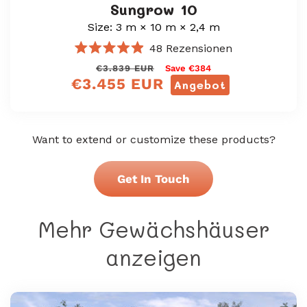
Sungrow 10
Size: 3 m × 10 m × 2,4 m
48
Rezensionen
Mit
Normaler
Verkaufspreis
€3.839 EUR
Save €384
4.9
€3.455 EUR
von
Preis
Angebot
5
Sternen
bewertet
Want to extend or customize these products?
Get In Touch
Mehr Gewächshäuser
anzeigen