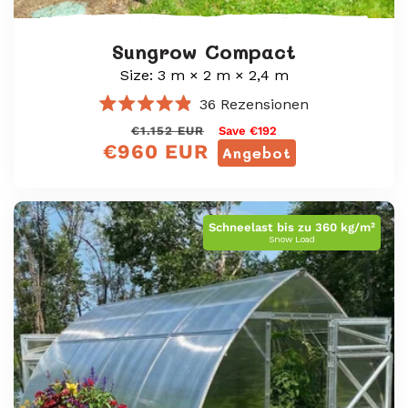
Sungrow Compact
Size: 3 m × 2 m × 2,4 m
36
Rezensionen
Mit
Normaler
Verkaufspreis
€1.152 EUR
Save €192
4.9
€960 EUR
von
Preis
Angebot
5
Sternen
bewertet
Schneelast bis zu 360 kg/m²
Snow Load