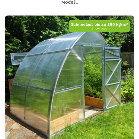
i
Modell.
e
:
Schneelast bis zu 360 kg/m²
Snow Load