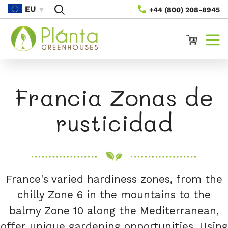
Saltar Al
EU
+44 (800) 208-8945
Contenido
Carrito
Francia Zonas de
rusticidad
France's varied hardiness zones, from the
chilly Zone 6 in the mountains to the
balmy Zone 10 along the Mediterranean,
offer unique gardening opportunities. Using