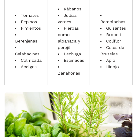
Rábanos
Tomates
Judías
Pepinos
verdes
Remolachas
Pimientos
Hierbas
Guisantes
como
Brócoli
Berenjenas
albahaca y
Coliflor
perejil
Coles de
Calabacines
Lechuga
Bruselas
Col rizada
Espinacas
Apio
Acelgas
Hinojo
Zanahorias