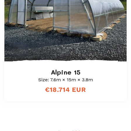
Alpine 15
Size: 7.6m × 15m × 3.8m
Precio
€18.714 EUR
regular