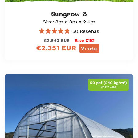
Sungrow 8
Size: 3m × 8m × 2.4m
50
Reseñas
Calificado
Precio
<tc>Precio
€2.543 EUR
Save €192
4.8
de
€2.351 EUR
regular
de
Venta
5
oferta</tc>
estrellas
50 psf (240 kg/m²)
Snow Load