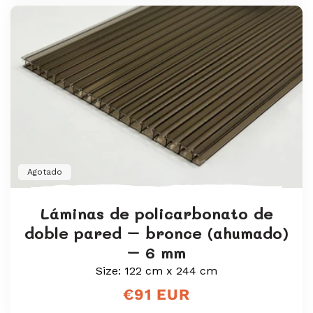
estrellas
Agotado
Láminas de policarbonato de
doble pared – bronce (ahumado)
– 6 mm
Size: 122 cm x 244 cm
Precio
€91 EUR
regular