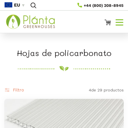
Saltar Al
EU
+44 (800) 208-8945
Contenido
Carrito
C
Hojas de policarbonato
o
l
e
Filtro
4de 29 productos
c
c
i