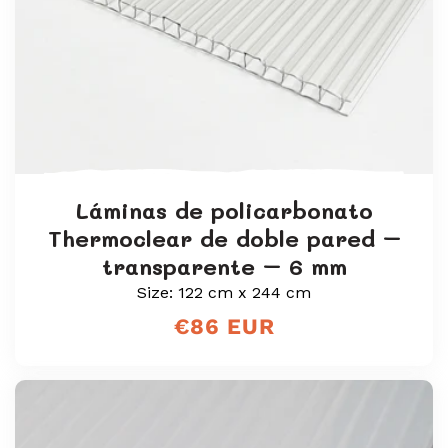
ó
n
:
Láminas de policarbonato
Thermoclear de doble pared –
transparente – 6 mm
Size: 122 cm x 244 cm
Precio
€86 EUR
regular