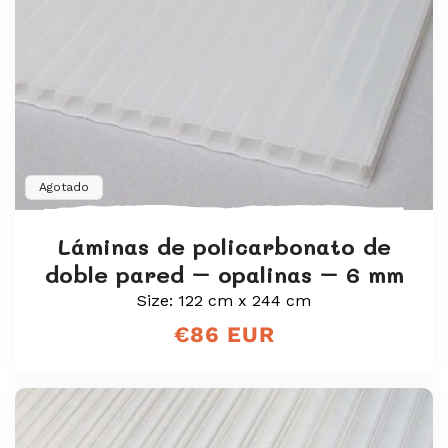
Agotado
Láminas de policarbonato de
doble pared – opalinas – 6 mm
Size: 122 cm x 244 cm
Precio
€86 EUR
regular