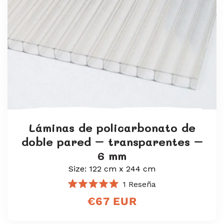
Láminas de policarbonato de
doble pared – transparentes –
6 mm
Size: 122 cm x 244 cm
1
Reseña
Calificado
Precio
€67 EUR
5.0
de
regular
5