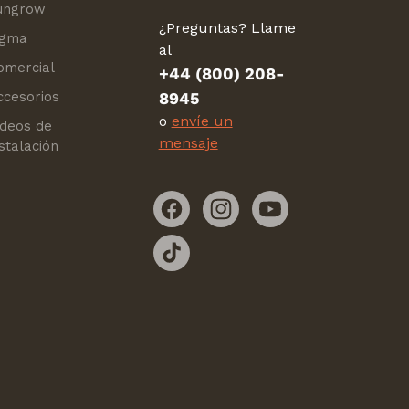
ungrow
¿Preguntas? Llame
igma
al
omercial
+44 (800) 208-
ccesorios
8945
o
envíe un
ideos de
mensaje
stalación
Facebook
Instagram
YouTube
TikTok