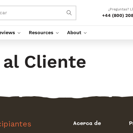
¿Preguntas? 
car
+44 (800) 20
eviews
Resources
About
 al Cliente
cipiantes
Acerca de
P