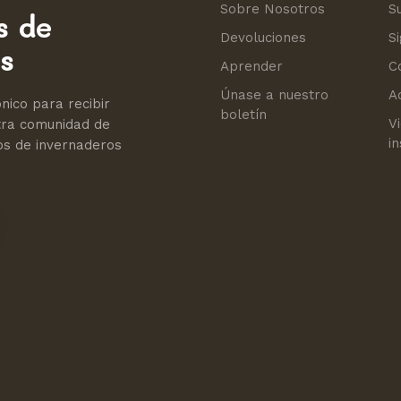
Sobre Nosotros
S
s de
Devoluciones
S
s
Aprender
C
Únase a nuestro
A
nico para recibir
boletín
V
stra comunidad de
in
os de invernaderos