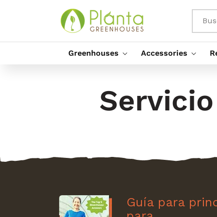
Saltar Al
Contenido
Bus
Greenhouses
Accessories
R
Servicio
Guía para prin
para