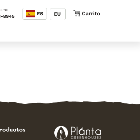
Idioma
Llame
Carrito
Carrito
ES
EU
8-8945
roductos