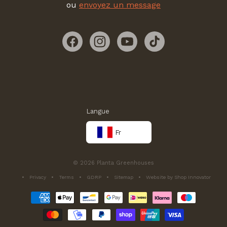
ou
envoyez un message
Facebook
Instagram
YouTube
TikTok
Langue
Fr
© 2026 Planta Greenhouses
Privacy
Terms
GDRP
Sitemap
Website by Shop Innovator
Méthodes
de
paiement