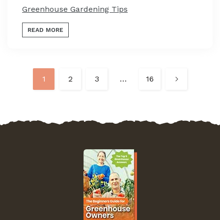
Greenhouse Gardening Tips
READ MORE
1
2
3
…
16