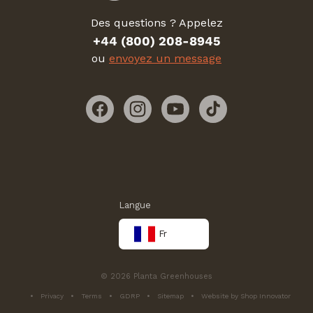
Des questions ? Appelez
+44 (800) 208-8945
ou
envoyez un message
Facebook
Instagram
YouTube
TikTok
Langue
Fr
© 2026 Planta Greenhouses
Privacy
Terms
GDRP
Sitemap
Website by Shop Innovator