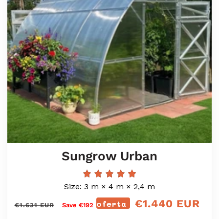
Sungrow Urban
Size: 3 m × 4 m × 2,4 m
€1.440 EUR
Prix
oferta
precio
€1.631 EUR
Save €192
régulier
de