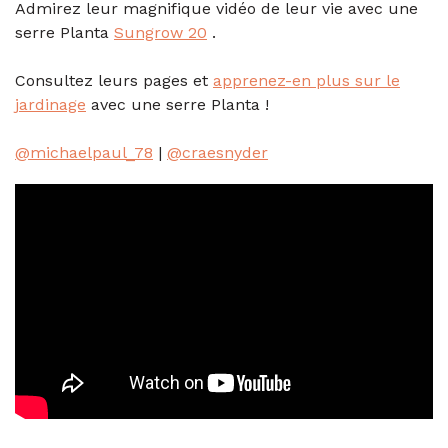
Admirez leur magnifique vidéo de leur vie avec une
serre Planta
Sungrow 20
.
Consultez leurs pages et
apprenez-en plus sur le
jardinage
avec une serre Planta !
@michaelpaul_78
|
@craesnyder