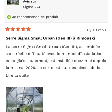
Avis sur
Sigma 2x4
Je recommande ce produit
il y a 1 mois
Noté
5
Serre Sigma Small Urban (Gen III) à Rimouski
sur
5
La serre Sigma Small Urban (Gen III), assemblée
étoiles
sans réelle difficulté avec le manuel d'installation
en anglais seulement, est installée chez moi depuis
la mi-mai 2026. La serre est sur des pièces de bois
traité 15cm x 15cm de niveau et sur des blocs de
En
Lire la suite
pierre recyclés pour donner plus de hauteur. Le
savoir
plancher est aussi sur blocs de pierre recyclés. Le
plus
plancher et autres éléments de béton à l'intérieur
sur
et un gros baril rempli d'eau permettent
cet
d'accumuler de la chaleur le jour pour la restituer
avis