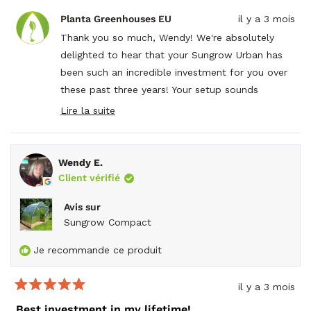
avis
ont
avis
a
de
voté
de
voté
Planta Greenhouses EU
il y a 3 mois
Wendy
oui
Wen
non
était
n'éta
Thank you so much, Wendy! We're absolutely
utile.
pas
delighted to hear that your Sungrow Urban has
utile.
been such an incredible investment for you over
these past three years! Your setup sounds
absolutely fantastic with the year-round heating
Lire la suite
Read
and those Govee lights - no wonder your plants
more
are thriving and producing such tasty produce,
about
this
herbs, and fruit trees! It's clear you've created
Wendy E.
review
something truly special that brings you joy every
reply
Client vérifié
time you look at it, and we love hearing about all
Avis sur
the compliments you receive from visitors. It's
Sungrow Compact
amazing how well your 10x13 has held up through
all those Canadian winters, strong winds, high
Je recommande ce produit
temperatures, and extreme sun - that durability
and crystal-clear panel quality is exactly what we
il y a 3 mois
Noté
strive for!
5
Best investment in my lifetime!