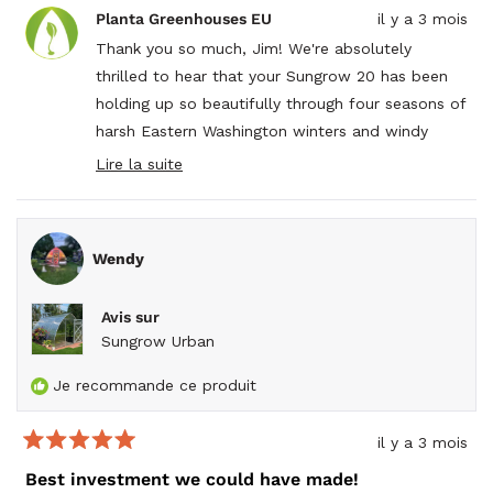
de
voté
de
voté
Planta Greenhouses EU
il y a 3 mois
Jim
oui
Jim
non
L.
L.
Thank you so much, Jim! We're absolutely
était
n'étai
thrilled to hear that your Sungrow 20 has been
utile.
pas
utile.
holding up so beautifully through four seasons of
harsh Eastern Washington winters and windy
conditions - that durability is exactly what we
Lire la suite
Read
strive for!
more
about
Your experience perfectly captures what makes
this
our greenhouses so special for DIY builders. We
review
Wendy
reply
love that you found the YouTube videos helpful
for getting through those step-by-step details. It
Avis sur
sounds like you really got the hang of the
Sungrow Urban
process, and we're glad those stamped holes
lined up perfectly for you. Don't worry about
Je recommande ce produit
having to redo a few things initially - that's all
part of the learning curve, and it's clear your
il y a 3 mois
Noté
attention to detail and persistence paid off in the
5
Best investment we could have made!
end.