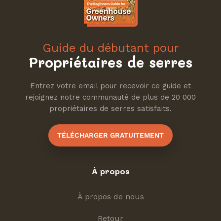
such an enthusiastic review about your three-
year journey with the Sungrow Compact. Here's
to many more years of successful growing in
Guide du débutant pour
your beloved Greeny!
Propriétaires de serres
Entrez votre email pour recevoir ce guide et
rejoignez notre communauté de plus de 20 000
propriétaires de serres satisfaits.
TÉLÉCHARGER GRATUITEMENT
À propos
À propos de nous
Retour