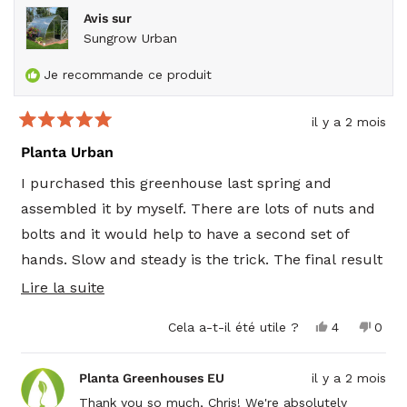
Nous vous souhaitons une belle saison de culture
Avis sur
et de nombreuses récoltes dans les années à
Sungrow Urban
venir. Merci d'avoir choisi Planta Greenhouses!
Je recommande ce produit
il y a 2 mois
Noté
5
Planta Urban
sur
5
I purchased this greenhouse last spring and
étoiles
assembled it by myself. There are lots of nuts and
bolts and it would help to have a second set of
hands. Slow and steady is the trick. The final result
was excellent and I had a successful summer. This
En
Lire la suite
past winter we had over 10 feet of snow that was
savoir
Oui,
Non,
Cela a-t-il été utile ?
4
0
collapsing roofs in the Barrie, Stayner area. The
plus
cet
personnes
cet
pers
avis
ont
avis
ont
design and construction of the Planta greenhouse
sur
de
voté
de
voté
Planta Greenhouses EU
il y a 2 mois
Chris
oui
Chris
non
withstood a heavy snow load and I’ve been
cet
P.
P.
Thank you so much, Chris! We're absolutely