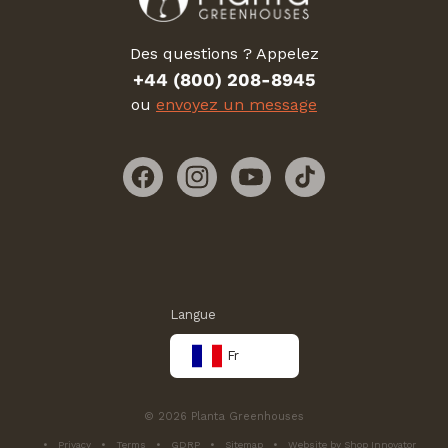
Des questions ? Appelez
+44 (800) 208-8945
ou
envoyez un message
Facebook
Instagram
YouTube
TikTok
Langue
Fr
© 2026 Planta Greenhouses
Privacy
Terms
GDRP
Sitemap
Website by Shop Innovator