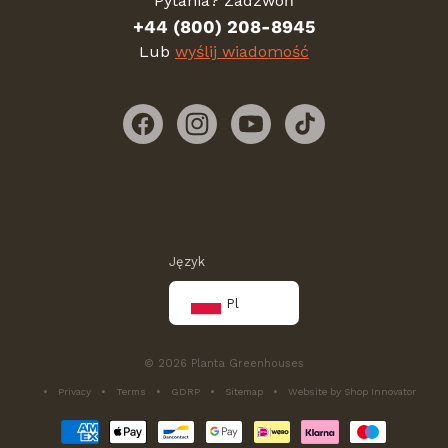
Pytania? Zadzwoń
+44 (800) 208-8945
Lub
wyślij wiadomość
Facebooku
Instagrama
YouTube
TikTok
Język
Pl
© 2026 Planta Greenhouses
Privacy
Terms
GDRP
Sitemap
Website by Shop Innovator
Metody
płatności