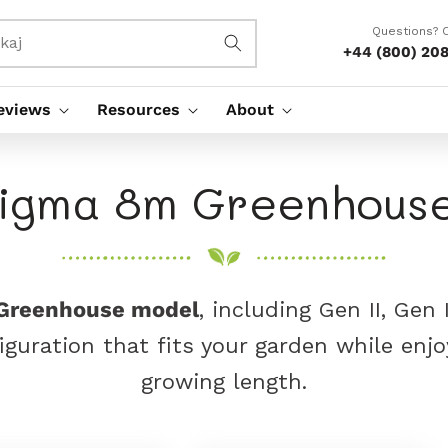
Questions? C
kaj
+44 (800) 20
eviews
Resources
About
igma 8m Greenhous
 Greenhouse model
, including Gen II, Gen
guration that fits your garden while en
growing length.