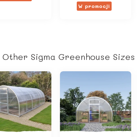
z
W promocji
5
gwiazdek
Other Sigma Greenhouse Size