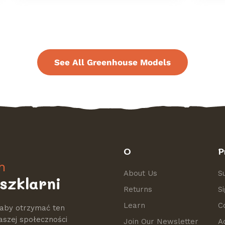
See All Greenhouse Models
O
P
h
About Us
S
szklarni
Returns
S
Learn
C
 aby otrzymać ten
aszej społeczności
Join Our Newsletter
A