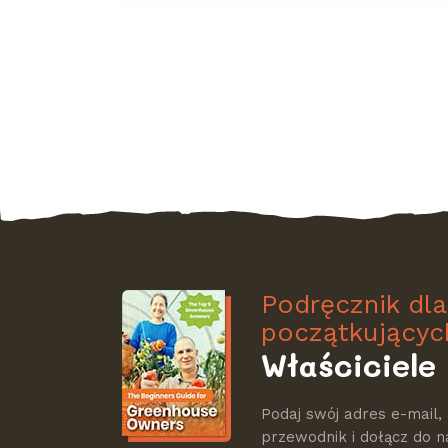
Podręcznik dla
początkującyc
Właściciele 
Podaj swój adres e-mail,
przewodnik i dołącz do n