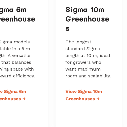
igma 6m
Sigma 10m
reenhouse
Greenhouse
s
 Sigma models
The longest
ilable in a 6 m
standard Sigma
th. A versatile
length at 10 m, ideal
e that balances
for growers who
wing space with
want maximum
kyard efficiency.
room and scalability.
w Sigma 6m
View Sigma 10m
enhouses
→
Greenhouses
→