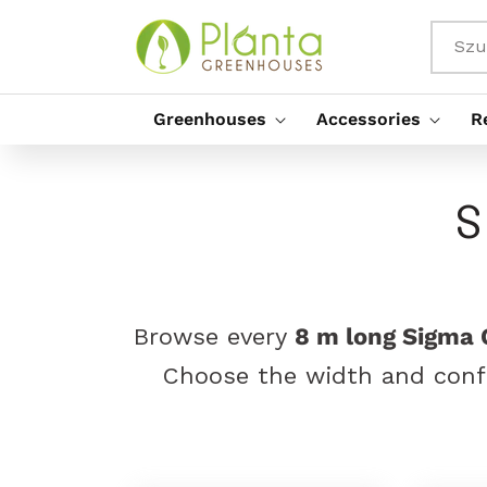
Przejdź
Do
Treści
Szu
Greenhouses
Accessories
R
K
S
o
l
e
Browse every
8 m long Sigma
k
Choose the width and confi
c
j