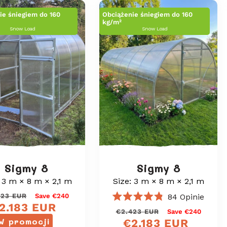
ie śniegiem do 160
Obciążenie śniegiem do 160
kg/m²
Snow Load
Snow Load
Sigmy 8
Sigmy 8
: 3 m × 8 m × 2,1 m
Size: 3 m × 8 m × 2,1 m
Cena
Cena
423 EUR
Save €240
84
Opinie
Oceniono
2.183 EUR
regularna
sprzedaży
Cena
Cena
€2.423 EUR
Save €240
na
W promocji
€2.183 EUR
4.8
regularna
sprzedaży