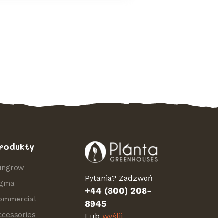
rodukty
ungrow
Pytania? Zadzwoń
igma
+44 (800) 208-
ommercial
8945
ccessories
Lub
wyślij