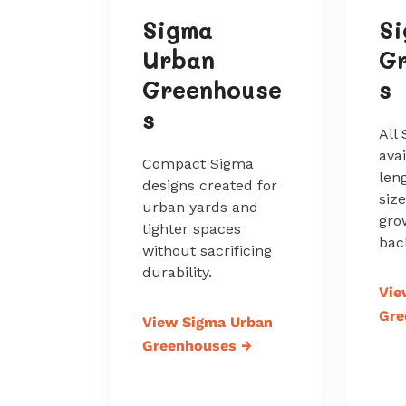
Sigma
S
Urban
G
Greenhouse
s
s
All
ava
Compact Sigma
leng
designs created for
siz
urban yards and
gro
tighter spaces
bac
without sacrificing
durability.
Vie
Gre
View Sigma Urban
Greenhouses
→