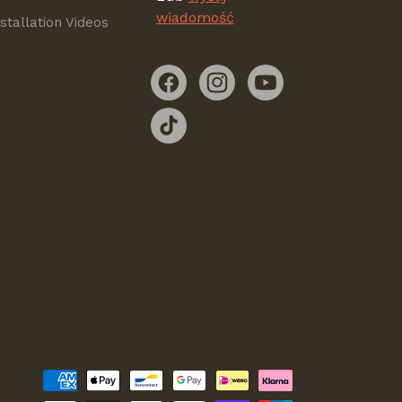
wiadomość
nstallation Videos
Facebooku
Instagrama
YouTube
TikTok
Metody
płatności