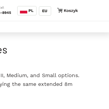
Język
all
Koszyk
Koszyk
PL
EU
8-8945
es
 III, Medium, and Small options.
joying the same extended 8m