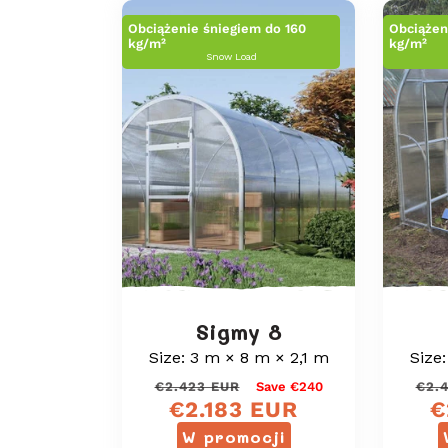
a
Obciążenie śniegiem do 160
Obciążen
kg/m²
kg/m²
:
Snow Load
Sigmy 8
Size: 3 m × 8 m × 2,1 m
Size
Cena
Cena
€2.423 EUR
Save €240
€2.
€2.183 EUR
€
regularna
sprzedaży
W promocji