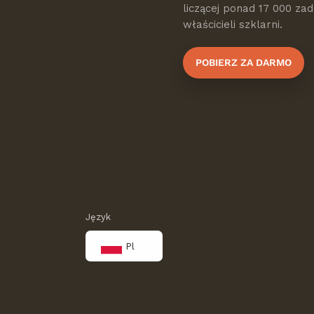
liczącej ponad 17 000 z
właścicieli szklarni.
POBIERZ ZA DARMO
Język
Pl