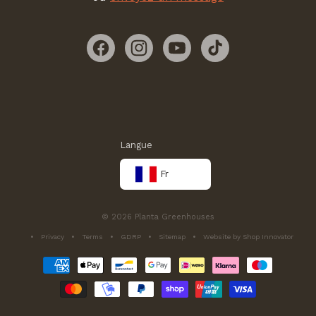
Facebook
Instagram
YouTube
TikTok
Langue
Fr
© 2026 Planta Greenhouses
Privacy
Terms
GDRP
Sitemap
Website by Shop Innovator
Méthodes
de
paiement