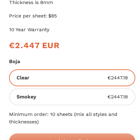
Thickness is 8mm
Price per sheet: $85
10 Year Warranty
Redovna
€2.447 EUR
cijena
Boja
Varijanta
Clear
€2447.18
rasprodana
ili
Varijanta
Smokey
€2447.18
nedostupna
rasprodana
ili
Minimum order: 10 sheets (mix all styles and
nedostupna
thicknesses)