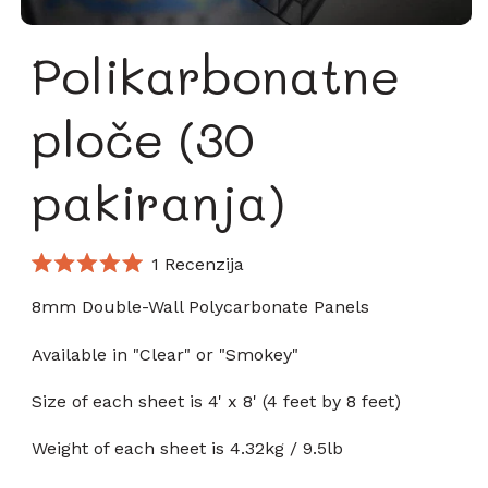
Polikarbonatne
ploče (30
pakiranja)
Kliknite
1
Recenzija
Ocijenjeno
za
s
8mm Double-Wall Polycarbonate Panels
pomicanje
5.0
od
na
5
Available in "Clear" or "Smokey"
zvjezdica
recenzije
Size of each sheet is 4' x 8' (4 feet by 8 feet)
Weight of each sheet is 4.32kg / 9.5lb