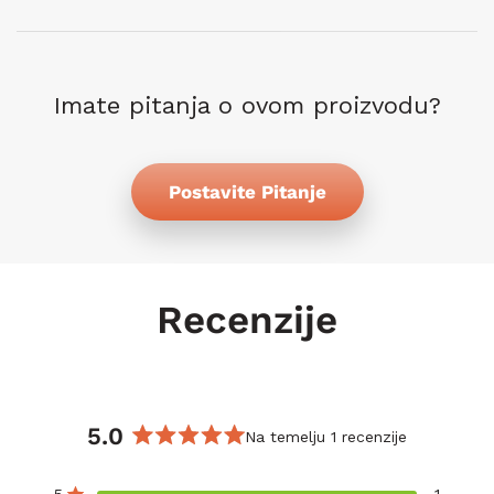
Imate pitanja o ovom proizvodu?
Postavite Pitanje
Recenzije
5.0
Na temelju 1 recenzije
Ocijenjeno
s