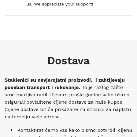
Vernon
Vern
us. We appreciate your support!
M.
M.
je
nije
bila
bila
korisna.
koris
Učitavanje...
Dostava
Staklenici su nevjerojatni proizvodi, i zahtijevaju
poseban transport i rukovanje.
To je razlog zašto
smo marljivo radili tijekom prošle godine kako bismo
osigurali povlaštene cijene dostave za naše kupce.
Cijene dostave bit će prikazane na stranici za naplatu
na temelju vaše adrese.
Kontaktirat ćemo vas kako bismo potvrdili cijenu