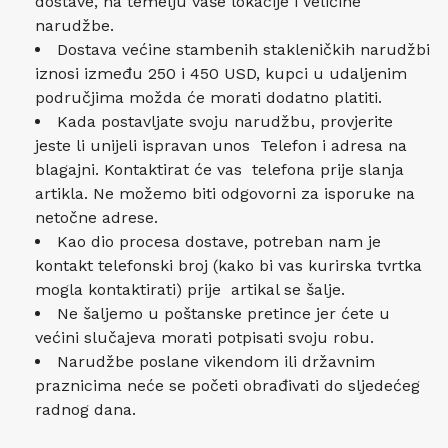
dostave, na temelju vaše lokacije i veličine
narudžbe.
Dostava većine stambenih stakleničkih narudžbi
iznosi između 250 i 450 USD, kupci u udaljenim
područjima možda će morati dodatno platiti.
Kada postavljate svoju narudžbu, provjerite
jeste li unijeli ispravan unos Telefon i adresa na
blagajni. Kontaktirat će vas telefona prije slanja
artikla. Ne možemo biti odgovorni za isporuke na
netočne adrese.
Kao dio procesa dostave, potreban nam je
kontakt telefonski broj (kako bi vas kurirska tvrtka
mogla kontaktirati) prije artikal se šalje.
Ne šaljemo u poštanske pretince jer ćete u
većini slučajeva morati potpisati svoju robu.
Narudžbe poslane vikendom ili državnim
praznicima neće se početi obrađivati ​​do sljedećeg
radnog dana.