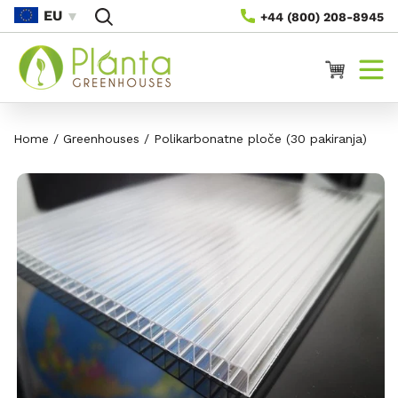
Skip To
EU
+44 (800) 208-8945
Content
Košarica
Home
/
Greenhouses
/
Polikarbonatne ploče (30 pakiranja)