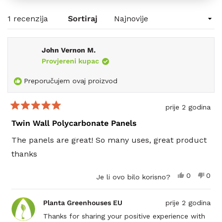
u
novom
Učitavanje...
1 recenzija
Sortiraj
prozoru)
John Vernon M.
Provjereni kupac
Preporučujem ovaj proizvod
prije 2 godina
Ocijenjeno
s
Twin Wall Polycarbonate Panels
5
od
The panels are great! So many uses, great product
5
zvjezdica
thanks
Da,
Ne,
0
0
Je li ovo bilo korisno?
ova
osoba
ova
oso
recenzija
je
recen
nije
od
glasalo
od
glas
Planta Greenhouses EU
prije 2 godina
korisnika
koris
John
John
Thanks for sharing your positive experience with