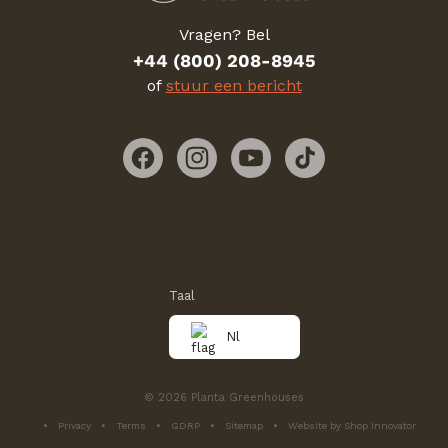
Vragen? Bel
+44 (800) 208-8945
of
stuur een bericht
Facebook
Instagram
YouTube
TikTok
Taal
Nl
© 2026 Planta Greenhouses
Privacy
Terms
GDRP
Sitemap
Website by Shop Innovator