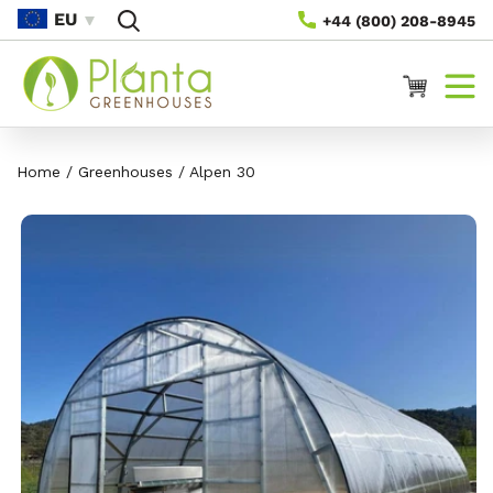
Naar
EU
+44 (800) 208-8945
De
Inhoud
Winkelwagen
Home
/
Greenhouses
/
Alpen 30