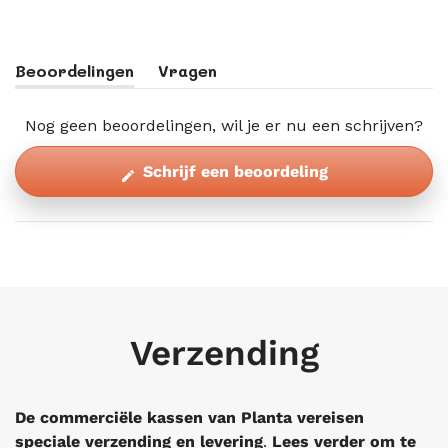
Beoordelingen
Vragen
(tabblad
(tabblad
Uitgeklapt)
Ingeklapt)
Nog geen beoordelingen, wil je er nu een schrijven?
(Opent
Schrijf een beoordeling
in
een
nieuw
venster)
Verzending
De commerciële kassen van Planta vereisen
speciale
verzending en levering
.
Lees verder om te