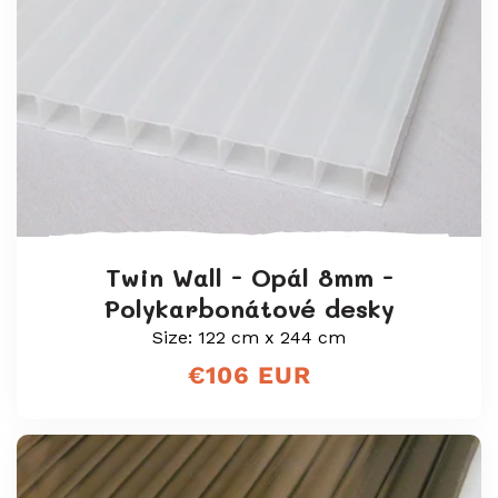
Twin Wall - Opál 8mm -
Polykarbonátové desky
Size: 122 cm x 244 cm
Běžná
€106 EUR
cena