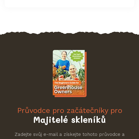
cena
5
hvězdiček
Průvodce pro začátečníky pro
Majitelé skleníků
Zadejte svůj e-mail a získejte tohoto průvodce a