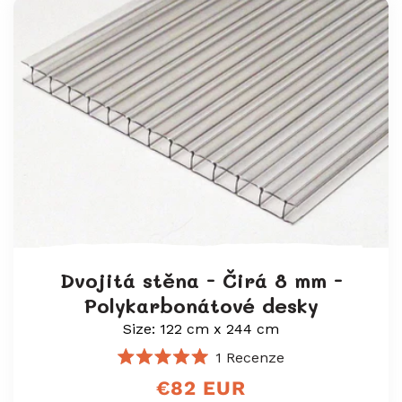
Dvojitá stěna - Čirá 8 mm -
Polykarbonátové desky
Size: 122 cm x 244 cm
1
Recenze
Hodnoceno
Běžná
€82 EUR
5.0
z