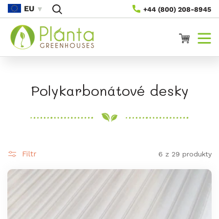
Přejít
EU
+44 (800) 208-8945
Na
Obsah
Vozík
S
Polykarbonátové desky
b
í
r
Filtr
6 z 29 produkty
k
a
: