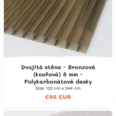
Dvojitá stěna - Bronzová
(kouřová) 8 mm -
Polykarbonátové desky
Size: 122 cm x 244 cm
Běžná
€96 EUR
cena