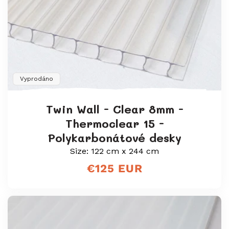
Vyprodáno
Twin Wall - Clear 8mm -
Thermoclear 15 -
Polykarbonátové desky
Size: 122 cm x 244 cm
Běžná
€125 EUR
cena