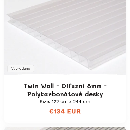
Vyprodáno
Twin Wall - Difuzní 8mm -
Polykarbonátové desky
Size: 122 cm x 244 cm
Běžná
€134 EUR
cena