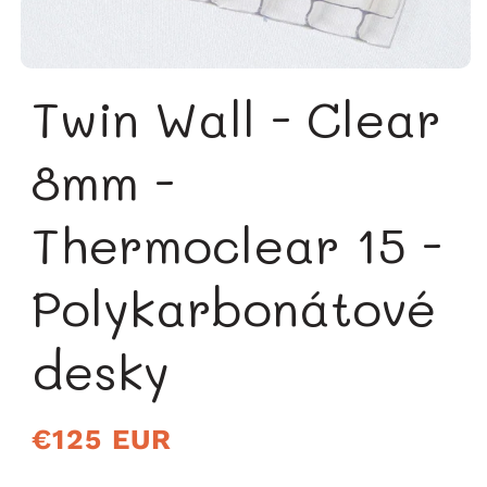
Twin Wall - Clear
8mm -
Thermoclear 15 -
Polykarbonátové
desky
Běžná
€125 EUR
cena