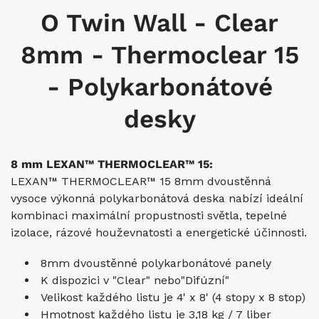
O Twin Wall - Clear
8mm - Thermoclear 15
- Polykarbonátové
desky
8 mm LEXAN™ THERMOCLEAR™ 15:
LEXAN™ THERMOCLEAR™ 15 8mm dvoustěnná
vysoce výkonná polykarbonátová deska nabízí ideální
kombinaci maximální propustnosti světla, tepelné
izolace, rázové houževnatosti a energetické účinnosti.
8mm dvoustěnné polykarbonátové panely
K dispozici v "Clear" nebo
"Difúzní"
Velikost každého listu je 4' x 8' (4 stopy x 8 stop)
Hmotnost každého listu je
3,18 kg /
7 liber