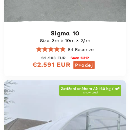
Sigma 10
Size: 3m × 10m × 2,1m
84
Recenze
Hodnoceno
Běžná
Výprodejová
€2.903 EUR
Save €312
4.8
€2.591 EUR
z
cena
cena
Prodej
5
hvězdiček
Zatížení sněhem Až 160 kg / m²
Snow Load