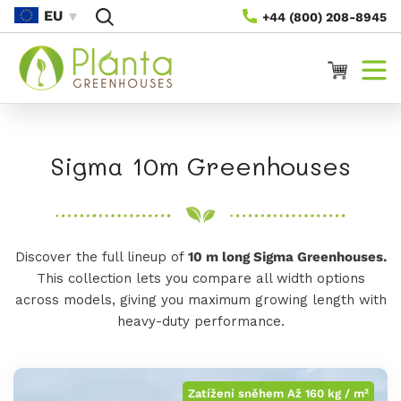
Přejít
EU
+44 (800) 208-8945
Na
Obsah
Vozík
S
Sigma 10m Greenhouses
b
í
Discover the full lineup of
10 m long Sigma Greenhouses.
r
This collection lets you compare all width options
k
across models, giving you maximum growing length with
heavy-duty performance.
a
:
Zatížení sněhem Až 160 kg / m²