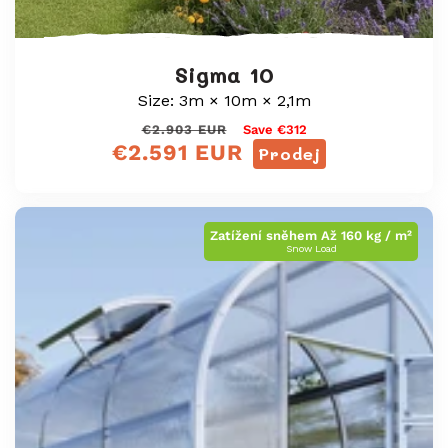
Sigma 10
Size: 3m × 10m × 2,1m
Běžná
Výprodejová
€2.903 EUR
Save €312
€2.591 EUR
cena
cena
Prodej
Zatížení sněhem Až 160 kg / m²
Snow Load