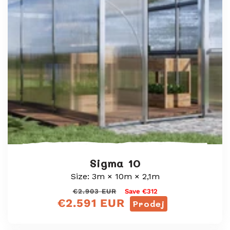
Sigma 10
Size: 3m × 10m × 2,1m
Běžná
Výprodejová
€2.903 EUR
Save €312
€2.591 EUR
cena
cena
Prodej