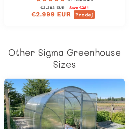
Hodnoceno
Běžná
Výprodejová
€3.383 EUR
Save €384
4.8
€2.999 EUR
z
cena
cena
Prodej
5
hvězdiček
Other Sigma Greenhouse
Sizes