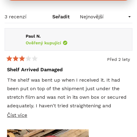
se
v
novém
Načítám...
3 recenzí
Seřadit
okně)
Paul N.
Ověřený kupující
Před 2 lety
Hodnoceno
3
Shelf Arrived Damaged
z
5
The shelf was bent up when I received it. It had
hvězdiček
been put on top of the shipment just under the
stretch film and was not in its own box or secured
adequately. I haven't tried straightening and
installing it yet. The rest of the shippment was in
Číst
Číst více
great condition and packed well. When I received
více
the shipment everything looked in great condition
o