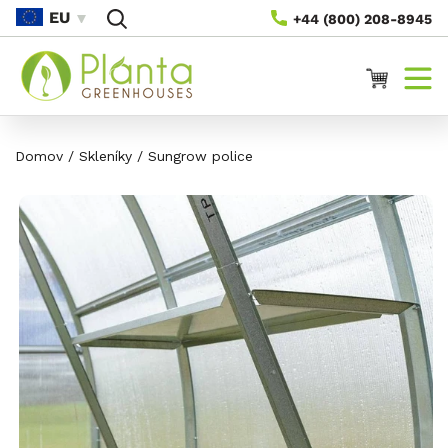
Přejít
EU
+44 (800) 208-8945
Na
Obsah
Vozík
Domov
/
Skleníky
/
Sungrow police