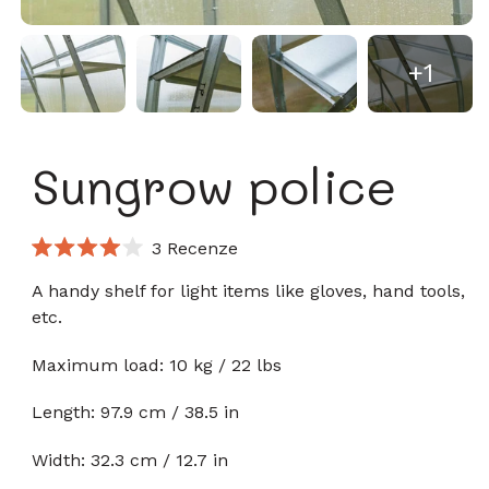
+1
Sungrow police
Klikněte
3
Recenze
Hodnoceno
pro
4.0
A handy shelf for light items like gloves, hand tools,
přechod
z
etc.
5
k
hvězdiček
recenzím
Maximum load: 10 kg / 22 lbs
Length: 97.9 cm / 38.5 in
Width: 32.3 cm / 12.7 in