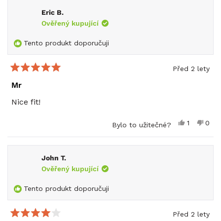
this
Eric B.
review
reply
Ověřený kupující
Tento produkt doporučuji
Před 2 lety
Hodnoceno
5
Mr
z
5
Nice fit!
hvězdiček
Ano,
Ne,
1
0
Bylo to užitečné?
tato
osoba
tato
lidé
recenze
hlasovala
rece
hlas
od
ano
od
ne
Eric
Eric
John T.
B.
B.
Ověřený kupující
byla
neby
užitečná.
užit
Tento produkt doporučuji
Před 2 lety