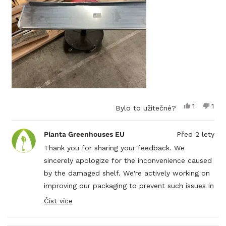
so I dedn't see the problem with the shelf until I
této
started unpacking. I will get it installed ok just
recenzi
letting you know so you can pack them better in
future
Ano,
Ne,
1
1
Bylo to užitečné?
tato
osoba
tato
oso
recenze
hlasovala
rec
hla
od
ano
od
ne
Planta Greenhouses EU
Před 2 lety
Paul
Paul
N.
N.
Thank you for sharing your feedback. We
byla
neby
sincerely apologize for the inconvenience caused
užitečná.
užit
by the damaged shelf. We're actively working on
improving our packaging to prevent such issues in
the future. For further assistance, please reach
Číst více
Read
out to us at
info@plantagreenhouses.com
. Your
more
satisfaction is our top priority!
about