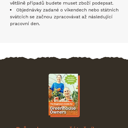
většině případů budete muset zboží podepsat.
Objednávky zadané o víkendech nebo státních
svátcích se začnou zpracovávat až následující
pracovní den.