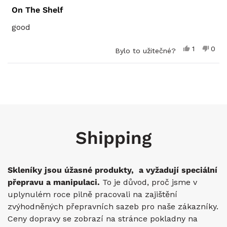
Hodnoceno
4
On The Shelf
z
5
good
hvězdiček
Ano,
Ne,
1
0
Bylo to užitečné?
tato
osoba
tato
lidé
recenze
hlasovala
rece
hlas
od
ano
od
ne
Načítám...
John
John
T.
T.
byla
neby
užitečná.
užit
Shipping
Skleníky jsou úžasné produkty, a vyžadují speciální
přepravu a manipulaci.
To je důvod, proč jsme v
uplynulém roce pilně pracovali na zajištění
zvýhodněných přepravních sazeb pro naše zákazníky.
Ceny dopravy se zobrazí na stránce pokladny na