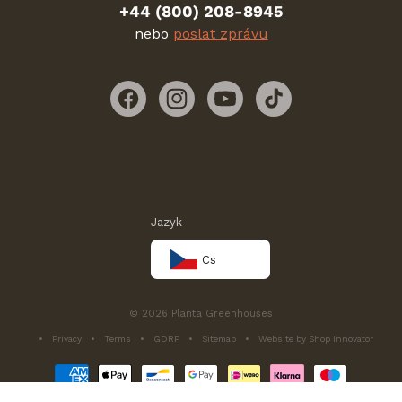
+44 (800) 208-8945
nebo
poslat zprávu
Facebook
Instagram
YouTube
TikTok
Jazyk
Cs
© 2026 Planta Greenhouses
Privacy
Terms
GDRP
Sitemap
Website by Shop Innovator
Platební
metody