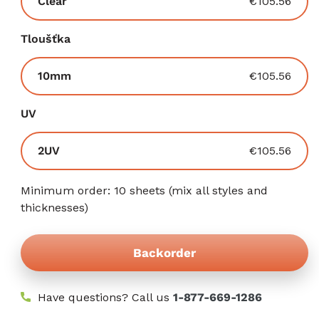
Vyprodaná
Clear
€105.56
nebo
nedostupná
Tloušťka
varianta
Vyprodaná
10mm
€105.56
nebo
nedostupná
UV
varianta
Vyprodaná
2UV
€105.56
nebo
nedostupná
Minimum order: 10 sheets (mix all styles and
varianta
thicknesses)
Backorder
Have questions? Call us
1-877-669-1286