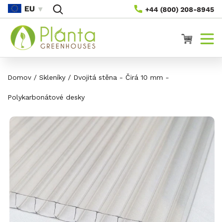
Přejít
EU
+44 (800) 208-8945
Na
Obsah
Vozík
Domov
/
Skleníky
/
Dvojitá stěna - Čirá 10 mm -
Polykarbonátové desky