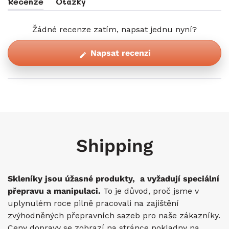
Recenze
Otázky
(záložka
(záložka
Rozbalena)
Sbalena)
Žádné recenze zatím, napsat jednu nyní?
(Otevře
Napsat recenzi
se
v
novém
okně)
Shipping
Skleníky jsou úžasné produkty, a vyžadují speciální
přepravu a manipulaci.
To je důvod, proč jsme v
uplynulém roce pilně pracovali na zajištění
zvýhodněných přepravních sazeb pro naše zákazníky.
Ceny dopravy se zobrazí na stránce pokladny na