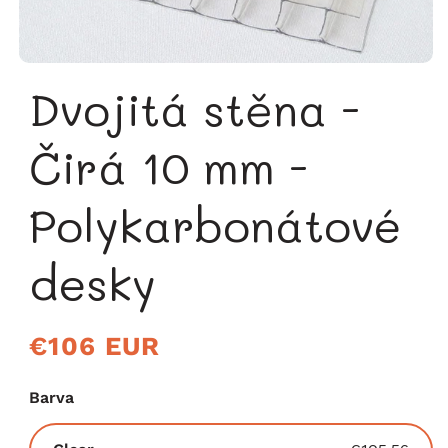
Dvojitá stěna -
Čirá 10 mm -
Polykarbonátové
desky
Běžná
€106 EUR
cena
Barva