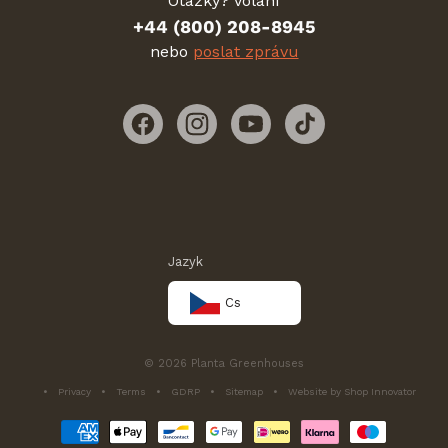
Otázky? Volání
+44 (800) 208-8945
nebo
poslat zprávu
Facebook
Instagram
YouTube
TikTok
Jazyk
Cs
© 2026 Planta Greenhouses
Privacy
Terms
GDRP
Sitemap
Website by Shop Innovator
Platební
metody