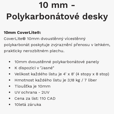
10 mm -
Polykarbonátové desky
10mm CoverLite®:
CoverLite® 10mm dvoustěnný vícestěnný
polykarbonát poskytuje zvýraznění přenosu v lehkém,
prakticky nerozbitném plechu.
10mm dvoustěnné polykarbonátové panely
K dispozici v "Jasné"
Velikost každého listu je 4' x 8' (4 stopy x 8 stop)
Hmotnost každého listu je
3,18 kg /
7 liber
Tloušťka je
10
mm
UV ochrana - 2UV
Cena za list: 110 CAD
10letá záruka