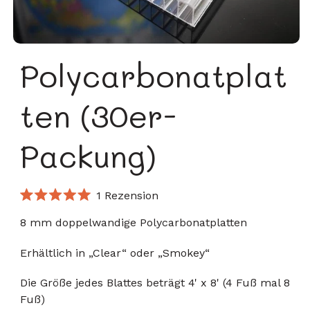
Polycarbonatplat
ten (30er-
Packung)
Klicken
1
Rezension
Mit
Sie,
5.0
8 mm doppelwandige Polycarbonatplatten
um
von
5
zu
Sternen
Erhältlich in „Clear“ oder „Smokey“
bewertet
den
Rezensionen
Die Größe jedes Blattes beträgt 4' x 8' (4 Fuß mal 8
zu
Fuß)