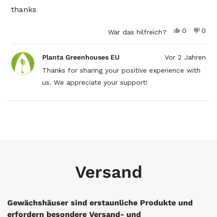
Sternen
bewertet
thanks
Ja,
Nein,
0
0
War das hilfreich?
diese
Personen
dies
Per
Rezension
stimmten
Reze
sti
von
mit
von
mit
Planta Greenhouses EU
Vor 2 Jahren
John
Ja
John
Nei
Vernon
Vern
Thanks for sharing your positive experience with
M.
M.
us. We appreciate your support!
war
war
hilfreich.
nicht
hilfr
Wird geladen...
Versand
Gewächshäuser sind erstaunliche Produkte und
erfordern besondere Versand- und