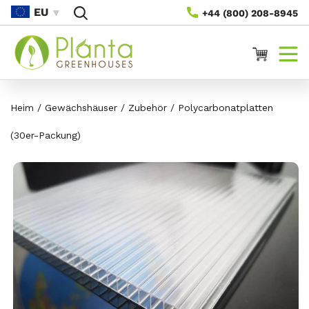
Direkt
EU
+44 (800) 208-8945
Zum
Inhalt
Warenkorb
Heim
/
Gewächshäuser
/
Zubehör
/
Polycarbonatplatten
(30er-Packung)