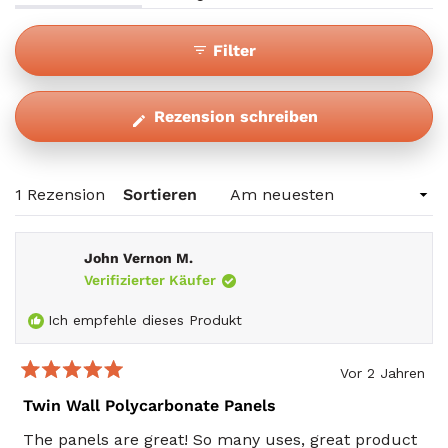
Aufgeklappt)
(Tab
Eingeklappt)
Filter
(Wird
Rezension schreiben
in
einem
neuen
Wird geladen...
1 Rezension
Sortieren
Fenster
geöffnet)
John Vernon M.
Verifizierter Käufer
Ich empfehle dieses Produkt
Vor 2 Jahren
Mit
5
Twin Wall Polycarbonate Panels
von
5
The panels are great! So many uses, great product