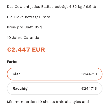
scrollen
Das Gewicht jedes Blattes beträgt 4,32 kg / 9,5 lb
Die Dicke beträgt 8 mm
Preis pro Blatt: 85 $
10 Jahre Garantie
Normaler
€2.447 EUR
Preis
Farbe
Variante
Klar
€2447.18
ausverkauft
oder
Variante
Rauchig
€2447.18
nicht
ausverkauft
verfügbar
oder
Minimum order: 10 sheets (mix all styles and
nicht