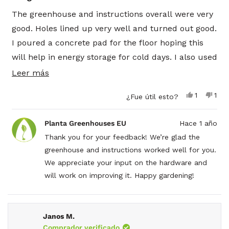
de
5
The greenhouse and instructions overall were very
estrellas
good. Holes lined up very well and turned out good.
I poured a concrete pad for the floor hoping this
will help in energy storage for cold days. I also used
a double 2 x 6 treated plate that bolted to the
Leer
Leer más
concrete and therefore raised the house 3 more
más
Sí,
No,
1
1
¿Fue útil esto?
inches. The bolt packs were short on the long bolts
sobre
esta
persona
esta
per
reseña
votó
rese
vot
for the poly so I had to make a quick trip to the
esta
de
sí
de
no
Planta Greenhouses EU
Hace 1 año
D.
D.
hardware store. That is the one thing I wish would
reseña
T.
T.
Thank you for your feedback! We’re glad the
improve, the bolts and nuts are a lesser quality
fue
no
greenhouse and instructions worked well for you.
útil.
fue
than the structure. The metal is soft and were
útil.
We appreciate your input on the hardware and
partially rusted right out of the boxes. The softer
will work on improving it. Happy gardening!
metal allows for a very easy cross thread especially
if you gently try to use a cordless impact or drill to
run a bolt through the layers.
Janos M.
Comprador verificado