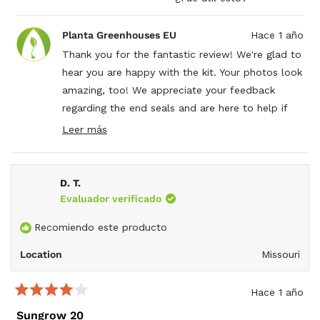
esta
personas
esta
per
reseña
votaron
rese
vot
de
sí
de
no
Planta Greenhouses EU
Hace 1 año
Rob
Rob
C.
C.
Thank you for the fantastic review! We're glad to
fue
no
hear you are happy with the kit. Your photos look
útil.
fue
útil.
amazing, too! We appreciate your feedback
regarding the end seals and are here to help if
you have any other questions.
Leer más
Read
more
about
this
D. T.
review
reply
Evaluador verificado
Recomiendo este producto
Location
Missouri
Hace 1 año
Calificado
4
Sungrow 20