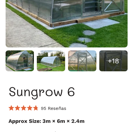
+18
Sungrow 6
Haz
95
Reseñas
Calificado
clic
4.8
Approx Size: 3m × 6m × 2.4m
para
de
5
desplazarte