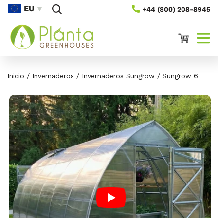
Saltar Al
EU
+44 (800) 208-8945
Contenido
Carrito
Inicio
/
Invernaderos
/
Invernaderos Sungrow
/
Sungrow 6