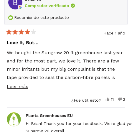
Comprador verificado
Recomiendo este producto
Hace 1 año
Calificado
4
Love It, But...
de
5
We bought the Sungrow 20 ft greenhouse last year
estrellas
and for the most part, we love it. There are a few
minor irritants but my big complaint is that the
tape provided to seal the carbon-fibre panels is
substandard and so we have condensation in every
Leer
Leer más
one of them. That is very disappointing for a higher
más
Sí,
No,
11
2
¿Fue útil esto?
end greenhouse and now that it's assembled, we
sobre
esta
personas
esta
per
reseña
votaron
rese
vot
just have to live with it.
esta
de
sí
de
no
Planta Greenhouses EU
Brian
Bria
reseña
R.
R.
Hi Brian! Thank you for your feedback! We're glad yo
fue
no
Sungrow 20 overall.
útil.
fue