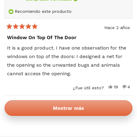
Recomiendo este producto
Hace 2 años
Calificado
5
Window On Top Of The Door
de
5
It is a good product. I have one observation for the
estrellas
windows on top of the doors: I designed a net for
the opening so the unwanted bugs and animals
cannot access the opening.
Sí,
No,
19
4
¿Fue útil esto?
esta
personas
esta
per
reseña
votaron
rese
vot
de
sí
de
no
Cargando...
Janos
Jano
Mostrar más
M.
M.
fue
no
útil.
fue
útil.