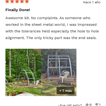
does not sit flush with greenhouse poly, yet all
Hace 1 año
Calificado
https://plantagreenhouses.com/blogs/learn/tagged/
brackets are installed properly to position the
5
Finally Done!
installation
de
vents. Perhaps that is an issue.
5
Let us know if you have further questions!
Awesome kit. No complaints. As someone who
estrellas
worked in the sheet metal world, I was impressed
with the tolerances held especially the hole to hole
alignment. The only tricky part was the end seals.
+ 7 más
Sí,
No,
9
1
¿Fue útil esto?