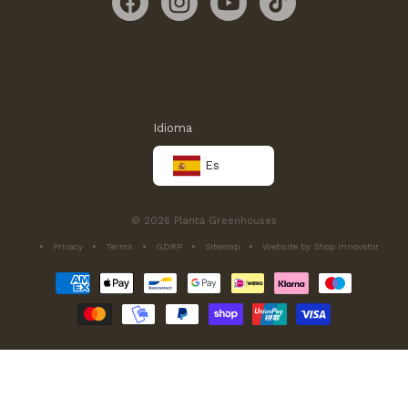
Facebook
Instagram
YouTube
TikTok
Idioma
Es
© 2026 Planta Greenhouses
Privacy
Terms
GDRP
Sitemap
Website by Shop Innovator
Métodos
de
pago