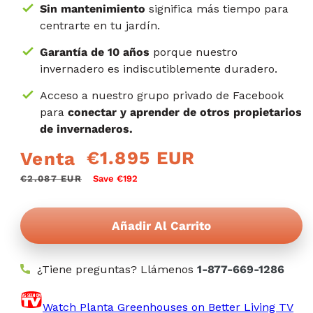
Sin mantenimiento
significa más tiempo para
centrarte en tu jardín.
Garantía de 10 años
porque nuestro
invernadero es indiscutiblemente duradero.
Acceso a nuestro grupo privado de Facebook
para
conectar y aprender de otros propietarios
de invernaderos.
€1.895 EUR
Venta
Precio
<tc>Precio
regular
de
€2.087 EUR
Save €192
oferta</tc>
Añadir Al Carrito
¿Tiene preguntas? Llámenos
1-877-669-1286
Watch Planta Greenhouses on Better Living TV