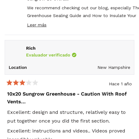
útil.
We recommend checking out our blog, especially The
Greenhouse Sealing Guide and How to Insulate Your
Greenhouse for a Thriving Winter Garden, where you'l
Leer más
Read
valuable tips from our customers in the Planta Gree
more
Facebook Group who have tackled similar challenges
about
this
also explore more greenhouse installation tips here:
Rich
review
reply
Evaluador verificado
https://plantagreenhouses.com/blogs/learn/tagged/
installation
Location
New Hampshire
https://plantagreenhouses.com/blogs/learn/the-essen
greenhouse-sealing-guide-tips-for-a-leak-free-garde
Hace 1 año
https://plantagreenhouses.com/blogs/learn/how-to-i
Calificado
3
10x20 Sungrow Greenhouse - Caution With Roof
your-greenhouse-for-a-thriving-winter-garden
de
Vents...
5
If you have any further questions, feel free to reach 
estrellas
at
info@plantagreenhouses.com
!
Excellent: design and structure, relatively easy to
put together once you did the first section.
Excellent: instructions and videos.. Videos proved