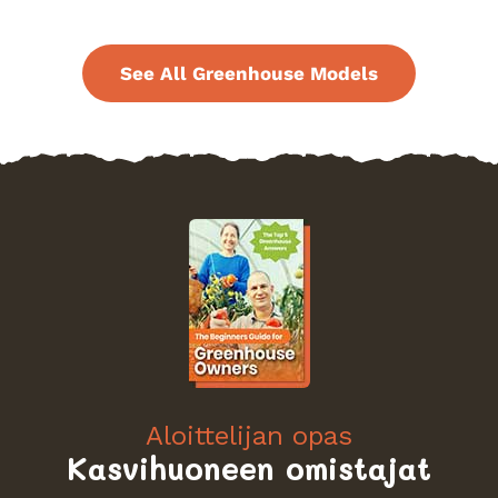
See All Greenhouse Models
Aloittelijan opas
Kasvihuoneen omistajat