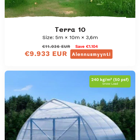
Terra 10
Size: 5m × 10m × 3,6m
Normaali
Myyntihinta
€11.036 EUR
Save €1.104
€9.933 EUR
hinta
Alennusmyynti
240 kg/m² (50 psf)
Snow Load