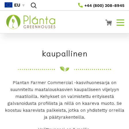
Siirry
EU
+44 (800) 208-8945
Sisältöön
Ostoskori
K
kaupallinen
o
k
Plantan Farmer Commercial -kasvihuonesarja on
o
suunniteltu maatalouskasvien kaupalliseen viljelyyn
e
maatiloilla. Kehykset on valmistettu erityisestä
galvanoidusta profiilista ja niillä on kaareva muoto. Se
l
koostuu kaarevista palkeista, jotka on yhdistetty orreilla
ja päätyrakenteilla.
m