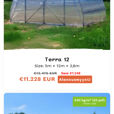
Terra 12
Size: 5m × 12m × 3,6m
Normaali
Myyntihinta
€12.476 EUR
Save €1.248
€11.228 EUR
hinta
Alennusmyynti
240 kg/m² (50 psf)
Snow Load