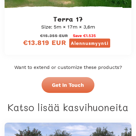
Terra 17
Size: 5m × 17m × 3,6m
Normaali
Myyntihinta
€15.355 EUR
Save €1.535
€13.819 EUR
hinta
Alennusmyynti
Want to extend or customize these products?
Get In Touch
Katso lisää kasvihuoneita