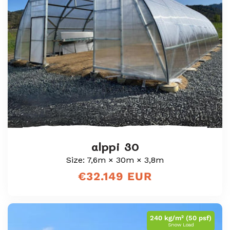
alppi 30
Size: 7,6m × 30m × 3,8m
Normaali
€32.149 EUR
hinta
240 kg/m² (50 psf)
Snow Load