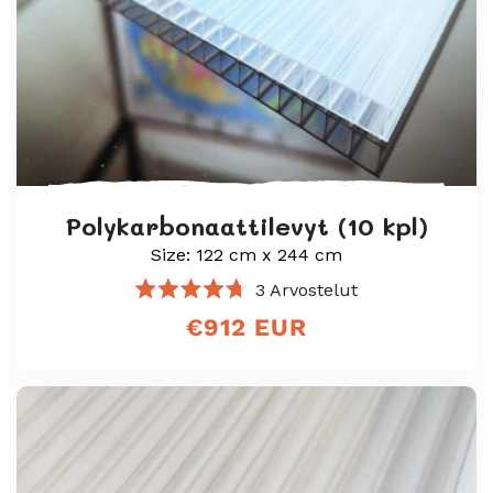
Polykarbonaattilevyt (10 kpl)
Size: 122 cm x 244 cm
3
Arvostelut
Arvosana
Normaali
€912 EUR
4.7
/
hinta
5
tähteä