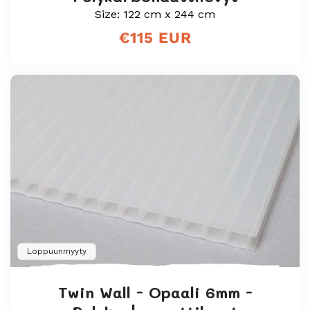
Size: 122 cm x 244 cm
Normaali
€115 EUR
hinta
Loppuunmyyty
Twin Wall - Opaali 6mm -