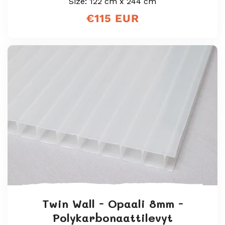
Size: 122 cm x 244 cm
Normaali
€115 EUR
hinta
Twin Wall - Opaali 8mm -
Polykarbonaattilevyt