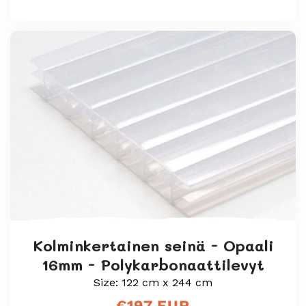
hinta
Kolminkertainen seinä - Opaali
16mm - Polykarbonaattilevyt
Size: 122 cm x 244 cm
Normaali
€197 EUR