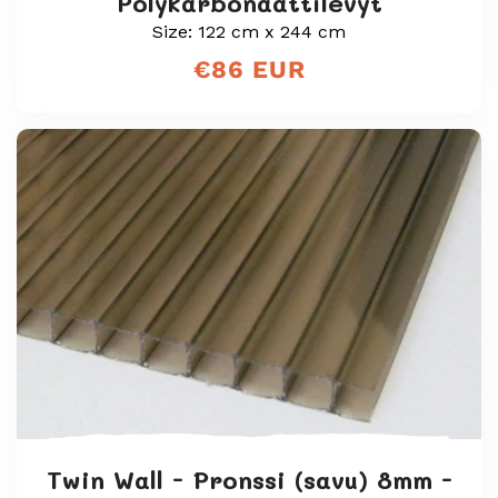
Polykarbonaattilevyt
Size: 122 cm x 244 cm
Normaali
€86 EUR
hinta
Twin Wall - Pronssi (savu) 8mm -