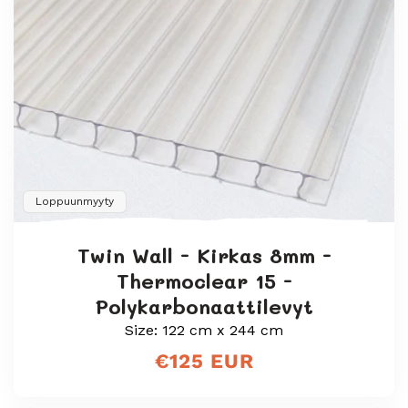
Loppuunmyyty
Twin Wall - Kirkas 8mm -
Thermoclear 15 -
Polykarbonaattilevyt
Size: 122 cm x 244 cm
Normaali
€125 EUR
hinta