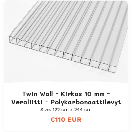
Twin Wall - Kirkas 10 mm -
Veroliitti - Polykarbonaattilevyt
Size: 122 cm x 244 cm
Normaali
€110 EUR
hinta