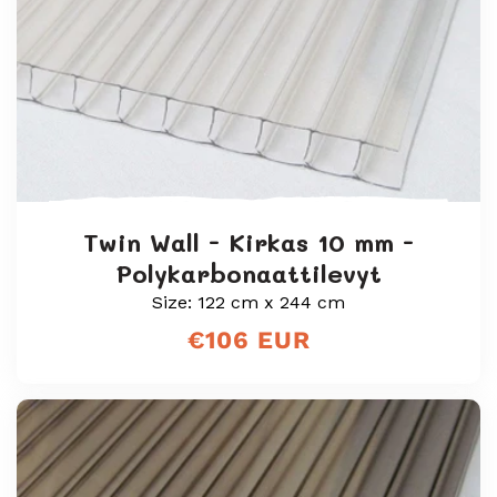
Twin Wall - Kirkas 10 mm -
Polykarbonaattilevyt
Size: 122 cm x 244 cm
Normaali
€106 EUR
hinta