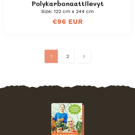
Polykarbonaattilevyt
Size: 122 cm x 244 cm
Normaali
€96 EUR
hinta
1
2