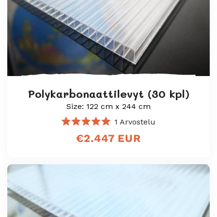
Polykarbonaattilevyt (30 kpl)
Size: 122 cm x 244 cm
1
Arvostelu
Arvosana
Normaali
€2.447 EUR
5.0
/
hinta
5
tähteä