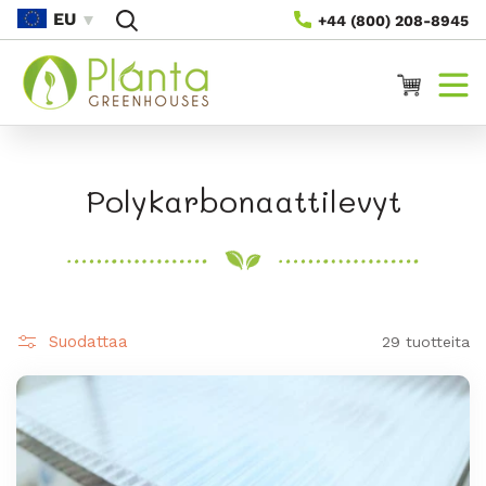
Siirry
EU
+44 (800) 208-8945
Sisältöön
Ostoskori
K
Polykarbonaattilevyt
o
k
o
Suodattaa
29 tuotteita
e
l
m