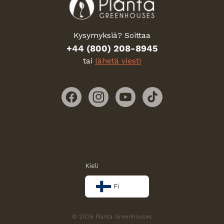
Kysymyksiä? Soittaa
+44 (800) 208-8945
tai
lähetä viesti
Facebook
Instagram
YouTube
TikTok
Kieli
Fi
© 2026 Planta Greenhouses