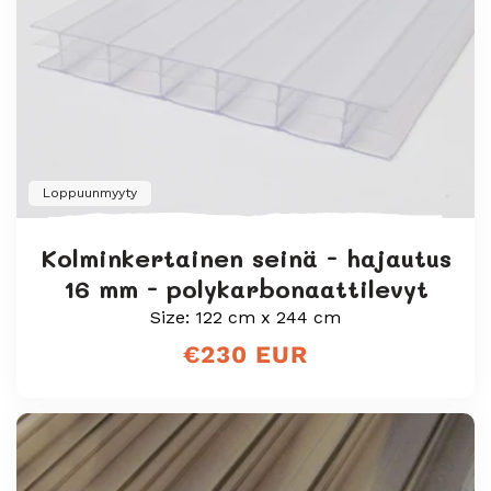
Loppuunmyyty
Kolminkertainen seinä - hajautus
16 mm - polykarbonaattilevyt
Size: 122 cm x 244 cm
Normaali
€230 EUR
hinta