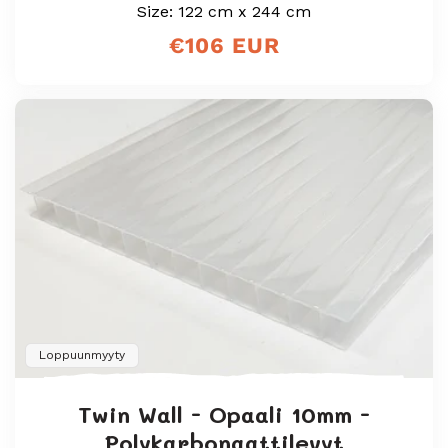
Size: 122 cm x 244 cm
Normaali
€106 EUR
hinta
Loppuunmyyty
Twin Wall - Opaali 10mm -
Polykarbonaattilevyt