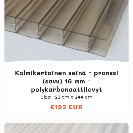
Kolmikertainen seinä - pronssi
(savu) 16 mm -
polykarbonaattilevyt
Size: 122 cm x 244 cm
Normaali
€192 EUR
hinta