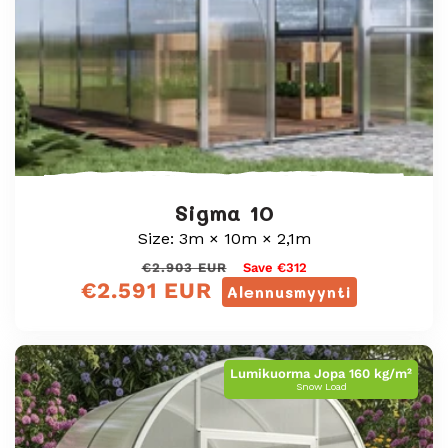
Sigma 10
Size: 3m × 10m × 2,1m
Normaali
Myyntihinta
€2.903 EUR
Save €312
€2.591 EUR
hinta
Alennusmyynti
Lumikuorma Jopa 160 kg/m²
Snow Load