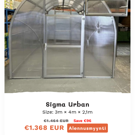
Sigma Urban
Size: 3m × 4m × 2,1m
Normaali
Myyntihinta
€1.464 EUR
Save €96
€1.368 EUR
hinta
Alennusmyynti