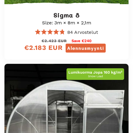
Sigma 8
Size: 3m × 8m × 2,1m
84
Arvostelut
Arvosana
Normaali
Myyntihinta
€2.423 EUR
Save €240
4.8
€2.183 EUR
/
hinta
Alennusmyynti
5
tähteä
Lumikuorma Jopa 160 kg/m²
Snow Load