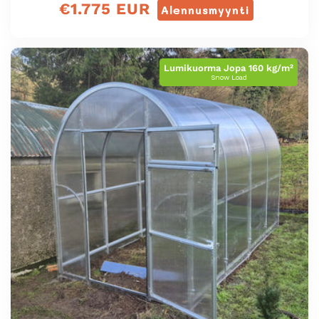
€1.775 EUR
hinta
Alennusmyynti
Lumikuorma Jopa 160 kg/m²
Snow Load