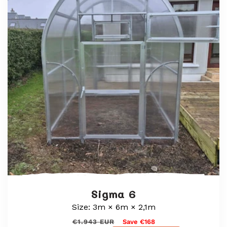
Sigma 6
Size: 3m × 6m × 2,1m
Normaali
Myyntihinta
€1.943 EUR
Save €168