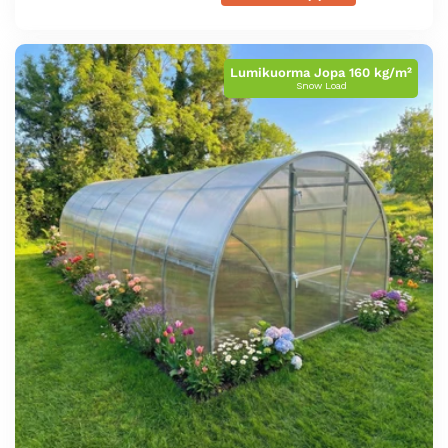
5
tähteä
Lumikuorma Jopa 160 kg/m²
Snow Load