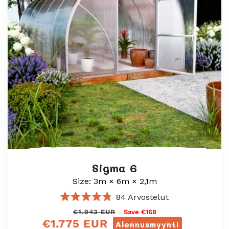
Sigma 6
Size: 3m × 6m × 2,1m
84
Arvostelut
Arvosana
Normaali
Myyntihinta
€1.943 EUR
Save €168
4.8
€1.775 EUR
/
hinta
Alennusmyynti