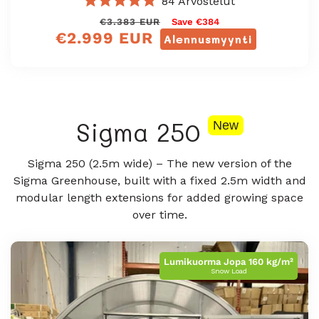
84
Arvostelut
Arvosana
Normaali
Myyntihinta
€3.383 EUR
Save €384
4.8
€2.999 EUR
/
hinta
Alennusmyynti
5
tähteä
Sigma 250
New
Sigma 250 (2.5m wide) – The new version of the
Sigma Greenhouse, built with a fixed 2.5m width and
modular length extensions for added growing space
over time.
Lumikuorma Jopa 160 kg/m²
Snow Load