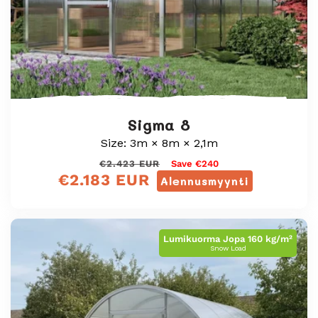
Sigma 8
Size: 3m × 8m × 2,1m
Normaali
Myyntihinta
€2.423 EUR
Save €240
€2.183 EUR
hinta
Alennusmyynti
Lumikuorma Jopa 160 kg/m²
Snow Load