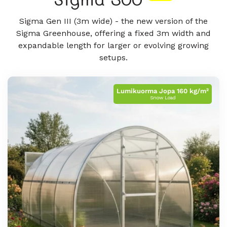
a
:
Sigma Gen III (3m wide) - the new version of the
Sigma Greenhouse, offering a fixed 3m width and
expandable length for larger or evolving growing
setups.
Lumikuorma Jopa 160 kg/m²
Snow Load