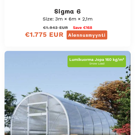
Sigma 6
Size: 3m × 6m × 2,1m
Normaali
Myyntihinta
€1.943 EUR
Save €168
€1.775 EUR
hinta
Alennusmyynti
Lumikuorma Jopa 160 kg/m²
Snow Load