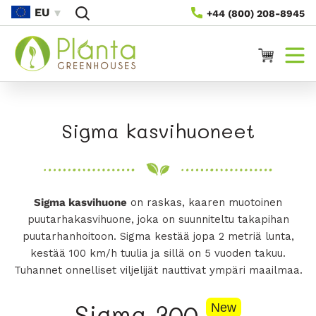
Siirry
EU
+44 (800) 208-8945
Sisältöön
Ostoskori
K
Sigma kasvihuoneet
o
k
Sigma kasvihuone
on raskas, kaaren muotoinen
o
puutarhakasvihuone, joka on suunniteltu takapihan
e
puutarhanhoitoon. Sigma kestää jopa 2 metriä lunta,
kestää 100 km/h tuulia ja sillä on 5 vuoden takuu.
l
Tuhannet onnelliset viljelijät nauttivat
ympäri maailmaa.
m
Sigma 300
New