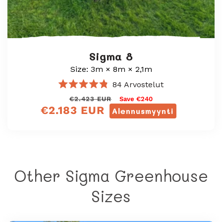
Sigma 8
Size: 3m × 8m × 2,1m
84
Arvostelut
Arvosana
Normaali
Myyntihinta
€2.423 EUR
Save €240
4.8
€2.183 EUR
/
hinta
Alennusmyynti
5
tähteä
Other Sigma Greenhouse
Sizes