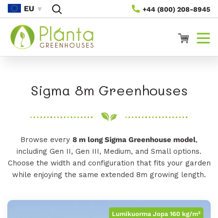
Siirry
EU
+44 (800) 208-8945
Sisältöön
Ostoskori
K
Sigma 8m Greenhouses
o
k
Browse every
8 m long Sigma Greenhouse model
,
o
including Gen II, Gen III, Medium, and Small options.
e
Choose the width and configuration that fits your garden
while enjoying the same extended 8m growing length.
l
m
Lumikuorma Jopa 160 kg/m²