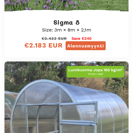
Sigma 8
Size: 3m × 8m × 2,1m
Normaali
Myyntihinta
€2.423 EUR
Save €240
€2.183 EUR
hinta
Alennusmyynti
Lumikuorma Jopa 160 kg/m²
Snow Load