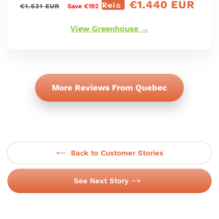
€1.440 EUR
Prìs
Reic
Prìs
€1.631 EUR
Save €192
cunbhalach
reic
View Greenhouse →
More Reviews From Quebec
Back to Customer Stories
See Next Story