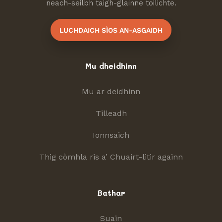
neach-seilbh taigh-glainne toilichte.
LUCHDAICH SÌOS AN-ASGAIDH
Mu dheidhinn
Mu ar deidhinn
Tilleadh
Ionnsaich
Thig còmhla ris a’ Chuairt-litir againn
Bathar
Suain