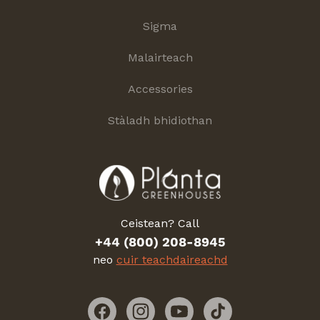
Sigma
Malairteach
Accessories
Stàladh bhidiothan
Ceistean? Call
+44 (800) 208-8945
neo
cuir teachdaireachd
Facebook
Instagram
YouTube
TikTok