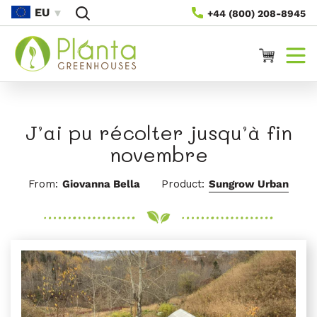
Rach Gu
EU
+44 (800) 208-8945
Susbaint
Cairt
J’ai pu récolter jusqu’à fin
novembre
From:
Giovanna Bella
Product:
Sungrow Urban