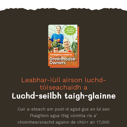
Leabhar-iùil airson luchd-
tòiseachaidh a
Luchd-seilbh taigh-glainne
Cuir a-steach am post-d agad gus an iùl seo
fhaighinn agus thig còmhla ris a’
choimhearsnachd againn de chòrr air 17,000