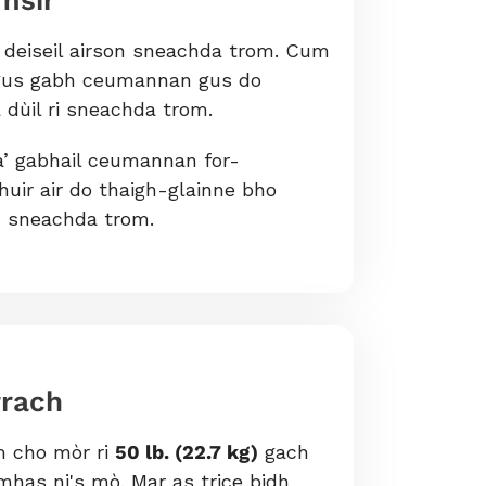
imsir
r deiseil airson sneachda trom. Cum
, agus gabh ceumannan gus do
 dùil ri sneachda trom.
 a’ gabhail ceumannan for-
uir air do thaigh-glainne bho
h sneachda trom.
rrach
 cho mòr ri
50 lb. (22.7 kg)
gach
mhas ni's mò. Mar as trice bidh