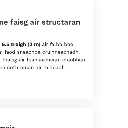
ne faisg air structaran
ù
6.5 troigh (2 m)
air falbh bho
am faod sneachda cruinneachadh.
 fhaisg air feansaichean, craobhan
 na cothroman air milleadh