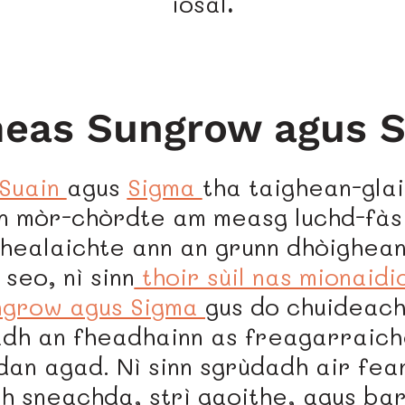
ìosal
.
eas Sungrow agus 
Suain
agus
Sigma
tha taighean-gla
n mòr-chòrdte am measg luchd-fàs 
ealaichte ann an grunn dhòighean
seo, nì sinn
thoir sùil nas mionaidi
ngrow agus Sigma
gus do chuideach
dh an fheadhainn as freagarraich
an agad. Nì sinn sgrùdadh air fear
h sneachda, strì gaoithe, agus ba