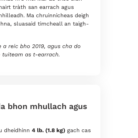
hairt tràth san earrach agus
mhilleadh. Ma chruinnicheas deigh
hna, sluasaid timcheall an taigh-
e a reic bho 2019, agus cha do
e tuiteam as t-earrach.
hda bhon mhullach agus
 dheidhinn
4 lb. (1.8 kg)
gach cas