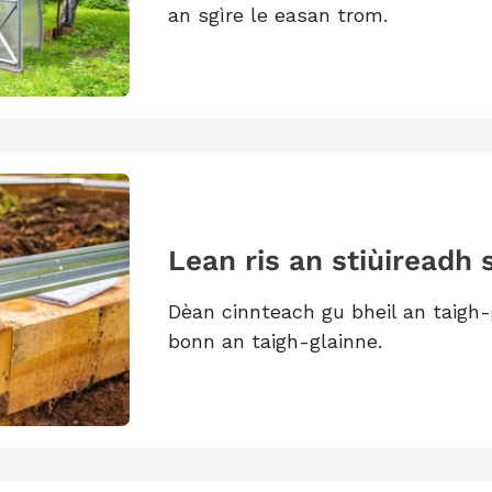
an sgìre le easan trom.
Lean ris an stiùireadh 
Dèan cinnteach gu bheil an taigh-g
bonn an taigh-glainne.