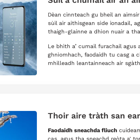
Sùil a chumail air an a
Dèan cinnteach gu bheil an aimsi
sùil air aithisgean sìde ionadail
thaigh-glainne a dhìon nuair a tha
Le bhith a’ cumail furachail agus
ghnìomhach, faodaidh tu casg a ch
mhilleadh leantainneach air sgàt
Thoir aire tràth san ea
Faodaidh sneachda fliuch
cuideam
cas, agus tha sneachd reòta a' to