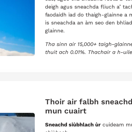
deigh agus sneachda fliuch a’ tac
faodaidh iad do thaigh-glainne a 
is sneachda an àm seo den bhliad
glainne.
Tha sinn air 15,000+ taigh-glainn
thuit ach 0.01%. Thachair a h-uil
Thoir air falbh sneac
mun cuairt
Sneachd siùbhlach ùr
cuideam mu