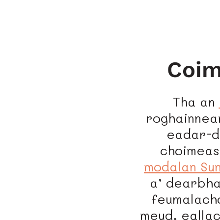
Coim
Tha an
roghainnea
eadar-dh
choimeas 
modalan Su
a’ dearbha
feumalachd
meud, eallac