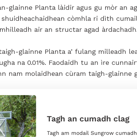
n-glainne Planta làidir agus gu mòr an a
 shuidheachaidhean còmhla ri dìth cumai
mhilleadh air an structar agad àrdachadh
aigh-glainne Planta a’ fulang milleadh l
ugha na 0.01%. Faodaidh tu an ìre cunnairt
inn nam molaidhean cùram taigh-glainne g
Tagh an cumadh clag
Tagh am modail Sungrow cumadh c