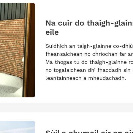
Na cuir do thaigh-glain
eile
Suidhich an taigh-glainne co-dhi
fheansaichean no chrìochan far 
Ma thogas tu do thaigh-glainne ro
no togalaichean dh’ fhaodadh sin
leantainneach a mheudachadh.