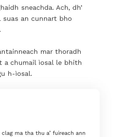
ghaidh sneachda. Ach, dh’
l suas an cunnart bho
.
eantainneach mar thoradh
 a chumail ìosal le bhith
u h-ìosal.
lag ma tha thu a’ fuireach ann