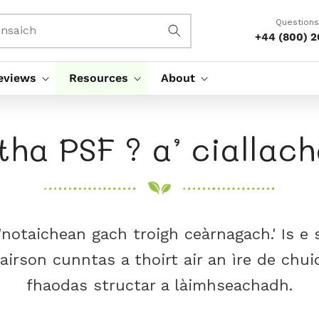
Questions
nsaich
+44 (800) 
eviews
Resources
About
tha PSF ? a’ ciallac
'notaichean gach troigh ceàrnagach.' Is 
airson cunntas a thoirt air an ìre de ch
fhaodas structar a làimhseachadh.