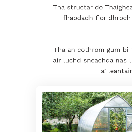
Tha structar do Thaighea
fhaodadh fìor dhroch
Tha an cothrom gum bi t
air luchd sneachda nas l
a’ leanta