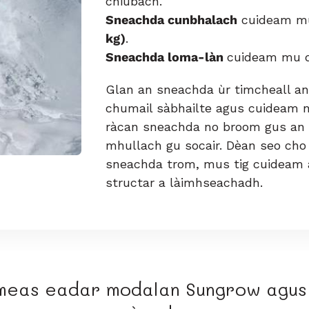
chiùbach.
Sneachda cunbhalach
cuideam m
kg)
.
Sneachda loma-làn
cuideam mu 
Glan an sneachda ùr timcheall an
chumail sàbhailte agus cuideam n
ràcan sneachda no broom gus an s
mhullach gu socair. Dèan seo cho 
sneachda trom, mus tig cuideam 
structar a làimhseachadh.
imeas eadar modalan Sungrow agus 