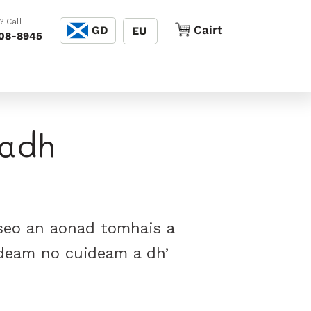
Cànain
? Call
Cairt
Cairt
GD
EU
208-8945
hadh
e seo an aonad tomhais a
uideam no cuideam a dh’