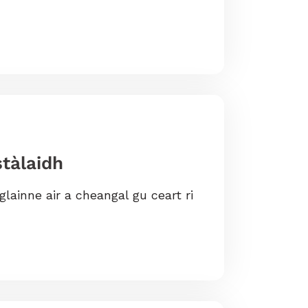
stàlaidh
lainne air a cheangal gu ceart ri