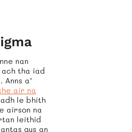
Sigma
inne nan
ach tha iad
. Anns a’
che air na
adh le bhith
e airson na
tan leithid
rantas gus an