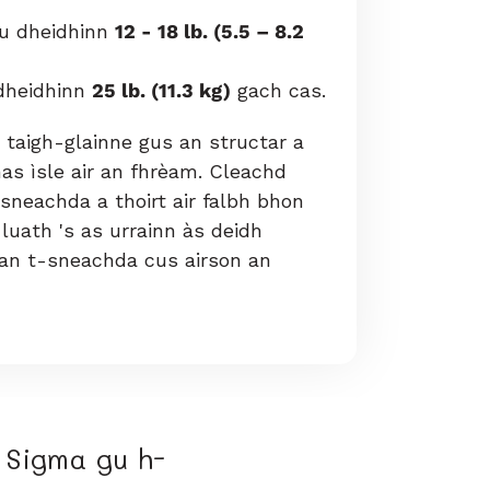
u dheidhinn
12 - 18 lb. (5.5 – 8.2
dheidhinn
25 lb. (11.3 kg)
gach cas.
 taigh-glainne gus an structar a
as ìsle air an fhrèam. Cleachd
neachda a thoirt air falbh bhon
luath 's as urrainn às deidh
an t-sneachda cus airson an
Sigma gu h-