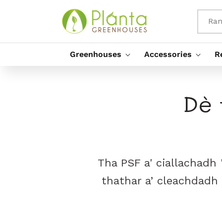
Rach Gu
Susbaint
Ran
Greenhouses
Accessories
R
Dè 
Tha PSF a' ciallachadh 
thathar a’ cleachdadh 