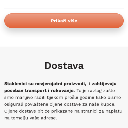
bila
bila
korisna.
koris
Učitavanje...
Prikaži više
Dostava
Staklenici su nevjerojatni proizvodi, i zahtijevaju
poseban transport i rukovanje.
To je razlog zašto
smo marljivo radili tijekom prošle godine kako bismo
osigurali povlaštene cijene dostave za naše kupce.
Cijene dostave bit će prikazane na stranici za naplatu
na temelju vaše adrese.