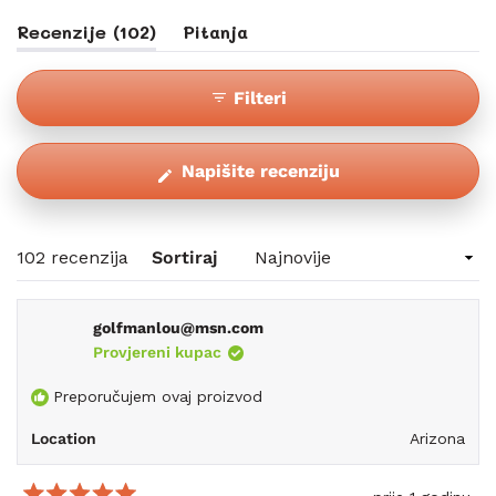
Slajd
(kartica
Recenzije
102
Pitanja
1
Proširena)
(kartica
odabran
Sažeta)
Filteri
(Otvara
Napišite recenziju
se
u
novom
Učitavanje...
102 recenzija
Sortiraj
prozoru)
golfmanlou@msn.com
Provjereni kupac
Preporučujem ovaj proizvod
Location
Arizona