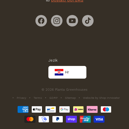
Facebook
Instagram
YouTube
TikTok
Jezik
Hr
© 2026 Planta Greenhouses
Privacy
Terms
GDRP
Sitemap
Website by Shop Innovator
Načini
plaćanja