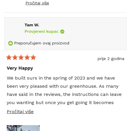
your green thumb for many years to come.
Pročitaj više
Read
Happy gardening!
more
about
this
Tam W.
review
reply
Provjereni kupac
Preporučujem ovaj proizvod
prije 2 godina
Ocijenjeno
s
Very Happy
5
od
We built ours in the spring of 2023 and we have
5
zvjezdica
been very pleased with our greenhouse. As many
have said in the reviews, the instructions can leave
you wanting but once you get going it becomes
easier. You definitely need at least two people for
Pročitajte
Pročitaj više
many of the things you need to do. We are
više
currently growing garlic, onions,beets and tomatoes
o