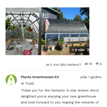
+ 6 više
Da,
Ne,
10
4
Je li ovo bilo korisno?
ova
osoba
ova
oso
recenzija
je
rece
nije
od
glasalo
od
glas
Planta Greenhouses EU
prije 1 godinu
korisnika
koris
Todd
Tod
Hi Todd,
R.
R.
je
nije
Thank you for the fantastic 5-star review! We're
bila
bila
delighted you're enjoying your new greenhouse
korisna.
koris
and look forward to you reaping the rewards of