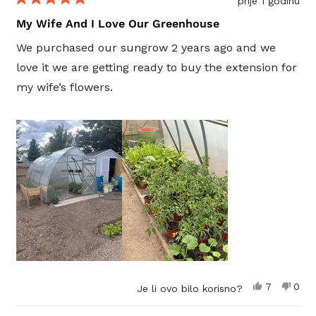
prije 1 godinu
Ocijenjeno
s
My Wife And I Love Our Greenhouse
5
od
We purchased our sungrow 2 years ago and we
5
zvjezdica
love it we are getting ready to buy the extension for
my wife’s flowers.
Da,
Ne,
7
0
Je li ovo bilo korisno?
ova
osoba
ova
oso
recenzija
je
recen
nije