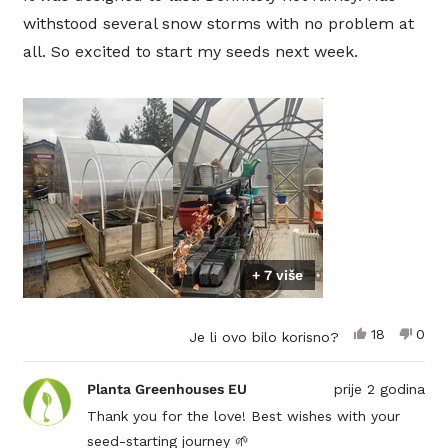
withstood several snow storms with no problem at
all. So excited to start my seeds next week.
+ 7 više
Da,
Ne,
18
0
Je li ovo bilo korisno?
ova
osoba
ova
oso
recenzija
je
recen
nije
od
glasalo
od
glas
Planta Greenhouses EU
prije 2 godina
korisnika
koris
Nancy
Nanc
Thank you for the love! Best wishes with your
C.
C.
seed-starting journey 🌱
je
nije