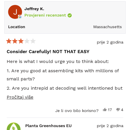
Jeffrey K.
Provjereni recenzent
Location
Massachusetts
prije 2 godina
Ocijenjeno
s
Consider Carefully! NOT THAT EASY
3
od
Here is what I would urge you to think about:
5
zvjezdica
1. Are you good at assembling kits with millions of
small parts?
2. Are you intrepid at decoding well intentioned but
confusing directions and pictures?
Pročitajte
Pročitaj više
više
3. Will you always be on site to regulated
Da,
Ne,
17
4
Je li ovo bilo korisno?
o
greenhouse temperature? Successfully automating
ova
osoba
ova
oso
recenzija
je
rece
nije
ovoj
cooling is the big challenge. The vents don't fit well
od
glasalo
od
glas
Planta Greenhouses EU
prije 2 godina
korisnika
koris
recenziji
and are prone to wind damage and there is no easy