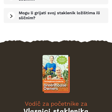
Mogu li grijati svoj staklenik ložištima ili
sličnim?
Vodič za početnike za
Vlasnici staklenika