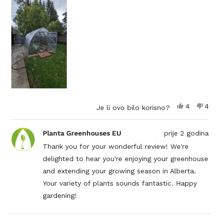
some of which we planted last fall(garlic) and
ovoj
February for the onions and beets so we have
recenziji
extended our growing season which is very
welcome in Alberta. We've just put a lime tree in
there because why not!? I also want to say that the
value for your money is there. This is a well
constructed, solid greenhouse.
Da,
Ne,
4
4
Je li ovo bilo korisno?
ova
osoba
ova
oso
recenzija
je
rece
nije
od
glasalo
od
glas
Planta Greenhouses EU
prije 2 godina
korisnika
koris
Tam
Tam
Thank you for your wonderful review! We're
W.
W.
delighted to hear you're enjoying your greenhouse
je
nije
bila
bila
and extending your growing season in Alberta.
korisna.
koris
Your variety of plants sounds fantastic. Happy
gardening!