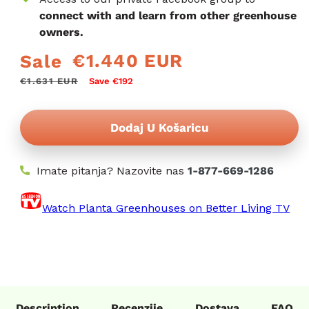
connect with and learn from other greenhouse
owners.
€1.440 EUR
Sale
Redovna
Prodajna
cijena
cijena
€1.631 EUR
Save €192
Dodaj U Košaricu
Imate pitanja? Nazovite nas
1-877-669-1286
Watch Planta Greenhouses on Better Living TV
Description
Recenzije
Dostava
FAQ