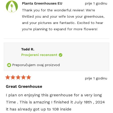
od
glasalo
od
glas
Planta Greenhouses EU
prije 1 godinu
korisnika
koris
golfmanl
gol
Thank you for the wonderful review! We're
je
nije
thrilled you and your wife love your greenhouse,
bila
bila
korisna.
koris
and your pictures are fantastic. Excited to hear
you're planning to expand for more flowers!
Todd R.
Provjereni recenzent
Preporučujem ovaj proizvod
prije 1 godinu
Ocijenjeno
s
Great Greenhouse
5
od
I plan on enjoying this greenhouse for a very long
5
zvjezdica
Time . This is amazing I finished it July 18th , 2024
it has already got up to 108 inside