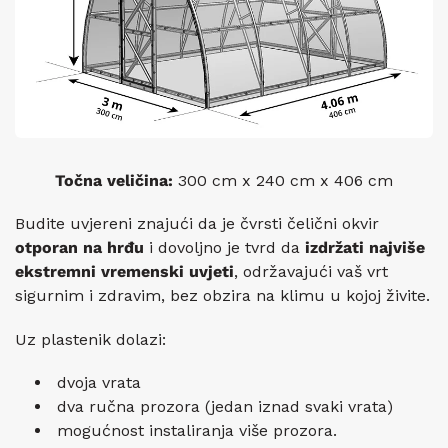
Točna veličina:
300 cm x 240 cm x 406 cm
Budite uvjereni znajući da je čvrsti čelični okvir
otporan na hrđu
i dovoljno je tvrd da
izdržati najviše
ekstremni vremenski uvjeti
, održavajući vaš vrt
sigurnim i zdravim, bez obzira na klimu u kojoj živite.
Uz plastenik dolazi:
dvoja vrata
dva ručna prozora
(jedan iznad
svaki
vrata)
mogućnost instaliranja više prozora.