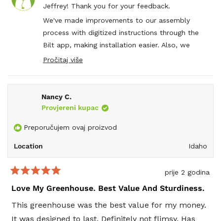
Jeffrey
Jeff
Jeffrey! Thank you for your feedback.
K.
K.
way to add a fan and louvre set up.
je
nije
We've made improvements to our assembly
bila
bila
4. Is this greenhouse as well insulated as you need
process with digitized instructions through the
korisna.
koris
to heat it afforddably in a cold climate>
Bilt app, making installation easier. Also, we
recommend exploring our articles where you can
This is an OK but not sensational unit. Compare
Pročitaj više
Read
filter by topic to learn more about heating,
carefully to other options for easy ot assembly and
more
cooling, and seasonal preparation.
about
funtionality,
this
Additionally, our Facebook group is a great
Nancy C.
review
reply
Provjereni kupac
resource where fellow gardeners share practical
recommendations. We understand your concerns
Preporučujem ovaj proizvod
and encourage careful consideration :)
Location
Idaho
prije 2 godina
Ocijenjeno
s
Love My Greenhouse. Best Value And Sturdiness.
5
od
This greenhouse was the best value for my money.
5
zvjezdica
It was designed to last. Definitely not flimsy. Has