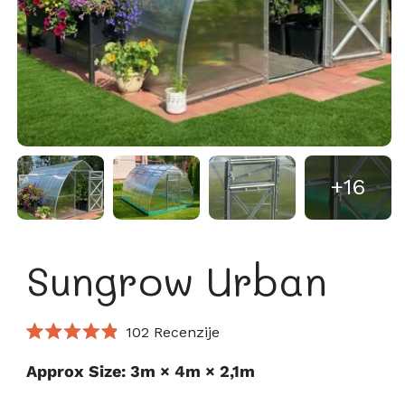
+16
Sungrow Urban
Kliknite
102
Recenzije
Ocijenjeno
za
s
Approx Size: 3m × 4m × 2,1m
pomicanje
4.9
od
na