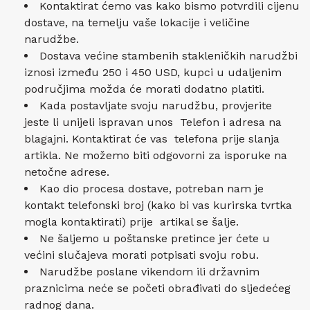
Kontaktirat ćemo vas kako bismo potvrdili cijenu
dostave, na temelju vaše lokacije i veličine
narudžbe.
Dostava većine stambenih stakleničkih narudžbi
iznosi između 250 i 450 USD, kupci u udaljenim
područjima možda će morati dodatno platiti.
Kada postavljate svoju narudžbu, provjerite
jeste li unijeli ispravan unos Telefon i adresa na
blagajni. Kontaktirat će vas telefona prije slanja
artikla. Ne možemo biti odgovorni za isporuke na
netočne adrese.
Kao dio procesa dostave, potreban nam je
kontakt telefonski broj (kako bi vas kurirska tvrtka
mogla kontaktirati) prije artikal se šalje.
Ne šaljemo u poštanske pretince jer ćete u
većini slučajeva morati potpisati svoju robu.
Narudžbe poslane vikendom ili državnim
praznicima neće se početi obrađivati ​​do sljedećeg
radnog dana.