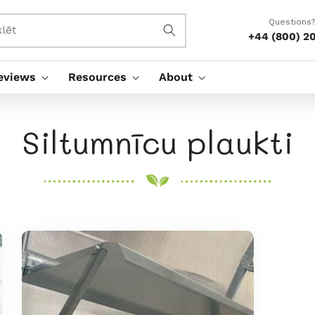
Questions?
lēt
+44 (800) 2
eviews
Resources
About
K
Siltumnīcu plaukti
o
l
e
k
c
i