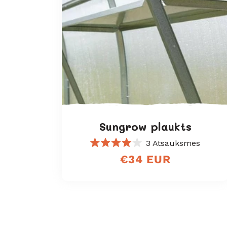
Sungrow plaukts
3
Atsauksmes
Novērtēts
Regular
€34 EUR
ar
4.0
price
no
5
zvaigznēm