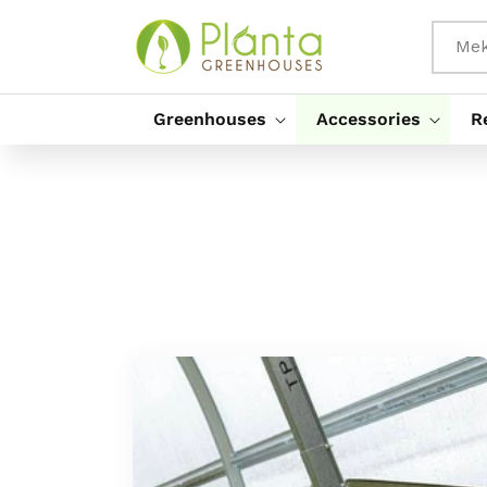
Pāriet
Uz
Saturu
Mek
Greenhouses
Accessories
R