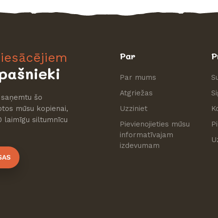
iesācējiem
Par
P
pašnieki
Par mums
S
Atgriežas
S
i saņemtu šo
tos mūsu kopienai,
Uzziniet
K
0 laimīgu siltumnīcu
Pievienojieties mūsu
P
informatīvajam
U
izdevumam
SAS