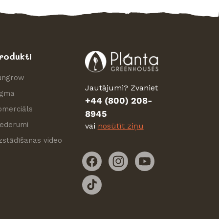
rodukti
ungrow
Jautājumi? Zvaniet
igma
+44 (800) 208-
omerciāls
8945
iederumi
vai
nosūtīt ziņu
zstādīšanas video
Facebook
Instagram
YouTube
TikTok