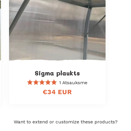
j
a
:
Sigma plaukts
1
Atsauksme
Novērtēts
Regular
€34 EUR
ar
5.0
price
no
5
zvaigznēm
Want to extend or customize these products?