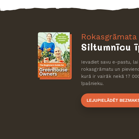
Rokasgrāmata 
Siltumnīcu ī
Ievadiet savu e-pastu, la
rokasgrāmatu un pievieno
kurā ir vairāk nekā 17 00
īpašnieku.
LEJUPIELĀDĒT BEZMAK