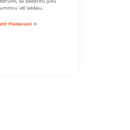
derumi, lai padarītu jūsu
tumnīcu vēl labāku.
atīt Piederumi
→