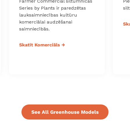
Farmer Commercial siltumnīcas
Pie
Series by Plants ir paredzētas
sil
lauksaimniecības kultūru
komerciālai audzēšanai
Sk
saimniecībās.
Skatīt Komerciāls
→
See All Greenhouse Models