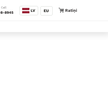
Valoda
 Call
Ratiņi
Ratiņi
LV
EU
08-8945