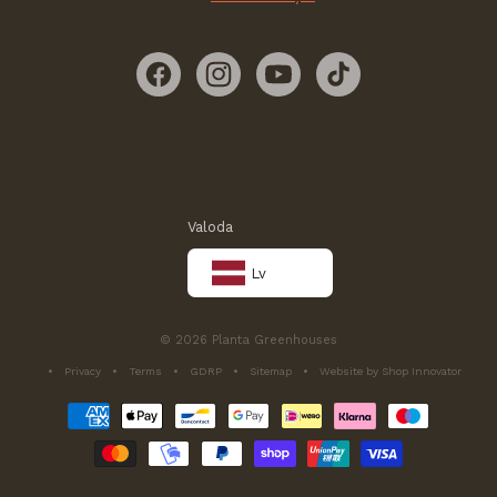
Facebook
Instagram
YouTube
TikTok
Valoda
Lv
© 2026 Planta Greenhouses
Privacy
Terms
GDRP
Sitemap
Website by Shop Innovator
Maksājuma
metodes