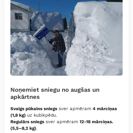
Noņemiet sniegu no augšas un
apkārtnes
Svaigs pūkains sniegs
sver apmēram
4 mārciņas
(1,8 kg)
uz kubikpēdu.
Regulārs sniegs
sver apmēram
12-18 mārciņas.
(5,5–8,2 kg)
.