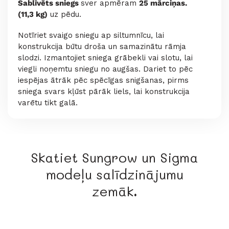
Sablīvēts sniegs
sver apmēram
25 mārciņas.
(11,3 kg)
uz pēdu.
Notīriet svaigo sniegu ap siltumnīcu, lai
konstrukcija būtu droša un samazinātu rāmja
slodzi. Izmantojiet sniega grābekli vai slotu, lai
viegli noņemtu sniegu no augšas. Dariet to pēc
iespējas ātrāk pēc spēcīgas snigšanas, pirms
sniega svars kļūst pārāk liels, lai konstrukcija
varētu tikt galā.
Skatiet Sungrow un Sigma
modeļu salīdzinājumu
zemāk
.