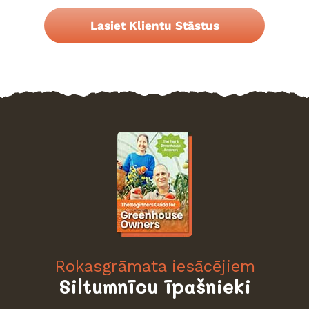
Lasiet Klientu Stāstus
Rokasgrāmata iesācējiem
Siltumnīcu īpašnieki