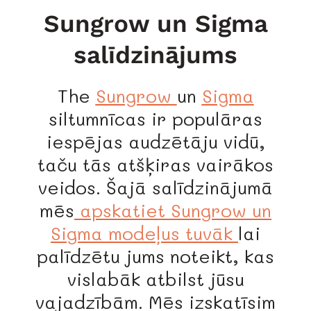
Sungrow un Sigma
salīdzinājums
The
Sungrow
un
Sigma
siltumnīcas ir populāras
iespējas audzētāju vidū,
taču tās atšķiras vairākos
veidos. Šajā salīdzinājumā
mēs
apskatiet Sungrow un
Sigma modeļus tuvāk
lai
palīdzētu jums noteikt, kas
vislabāk atbilst jūsu
vajadzībām. Mēs izskatīsim