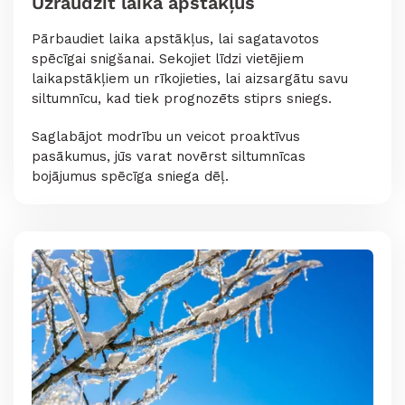
Uzraudzīt laika apstākļus
Pārbaudiet laika apstākļus, lai sagatavotos
spēcīgai snigšanai. Sekojiet līdzi vietējiem
laikapstākļiem un rīkojieties, lai aizsargātu savu
siltumnīcu, kad tiek prognozēts stiprs sniegs.
Saglabājot modrību un veicot proaktīvus
pasākumus, jūs varat novērst siltumnīcas
bojājumus spēcīga sniega dēļ.