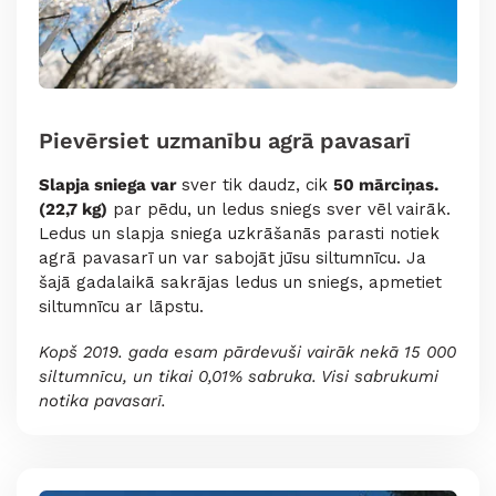
Pievērsiet uzmanību agrā pavasarī
Slapja sniega var
sver tik daudz, cik
50 mārciņas.
(22,7 kg)
par pēdu, un ledus sniegs sver vēl vairāk.
Ledus un slapja sniega uzkrāšanās parasti notiek
agrā pavasarī un var sabojāt jūsu siltumnīcu. Ja
šajā gadalaikā sakrājas ledus un sniegs, apmetiet
siltumnīcu ar lāpstu.
Kopš 2019. gada esam pārdevuši vairāk nekā 15 000
siltumnīcu, un tikai 0,01% sabruka. Visi sabrukumi
notika pavasarī.