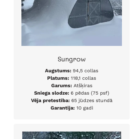
Sungrow
Augstums:
94,5 collas
Platums:
118,1 collas
Garums:
Atšķiras
Sniega slodze:
6 pēdas (75 psf)
Vēja pretestība:
65 jūdzes stundā
Garantija:
10 gadi