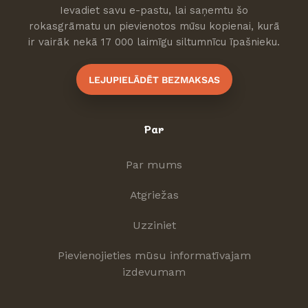
Ievadiet savu e-pastu, lai saņemtu šo
rokasgrāmatu un pievienotos mūsu kopienai, kurā
ir vairāk nekā 17 000 laimīgu siltumnīcu īpašnieku.
LEJUPIELĀDĒT BEZMAKSAS
Par
Par mums
Atgriežas
Uzziniet
Pievienojieties mūsu informatīvajam
izdevumam