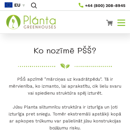
Pāriet
EU
+44 (800) 208-8945
Uz
Saturu
Ratiņi
Ko nozīmē PŠŠ?
PŠŠ apzīmē "mārciņas uz kvadrātpēdu". Tā ir
mērvienība, ko izmanto, lai aprakstītu, cik lielu svaru
vai spiedienu struktūra spēj izturēt.
Jūsu Planta siltumnīcu struktūra ir izturīga un ļoti
izturīga pret sniegu. Tomēr ekstremāli apstākļi kopā
ar apkopes trūkumu var palielināt jūsu konstrukcijas
bojājumu risku.