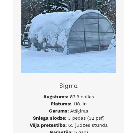
Sigma
Augstums:
83,9 collas
Platums:
118. in
Garums:
Atšķiras
Sniega slodze:
3 pēdas (32 psf)
Vēja pretestība:
65 jūdzes stundā
Garantija:
5 gadi