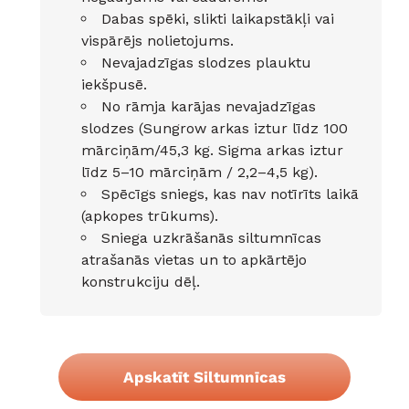
Dabas spēki, slikti laikapstākļi vai
vispārējs nolietojums.
Nevajadzīgas slodzes plauktu
iekšpusē.
No rāmja karājas nevajadzīgas
slodzes (Sungrow arkas iztur līdz 100
mārciņām/45,3 kg. Sigma arkas iztur
līdz 5–10 mārciņām / 2,2–4,5 kg).
Spēcīgs sniegs, kas nav notīrīts laikā
(apkopes trūkums).
Sniega uzkrāšanās siltumnīcas
atrašanās vietas un to apkārtējo
konstrukciju dēļ.
Apskatīt Siltumnīcas