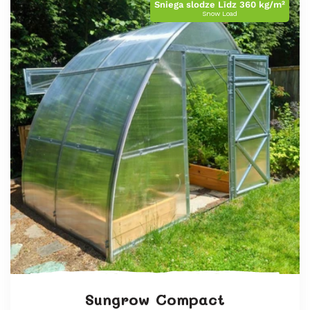
j
Sniega slodze Līdz 360 kg/m²
Snow Load
a
:
Sungrow Compact