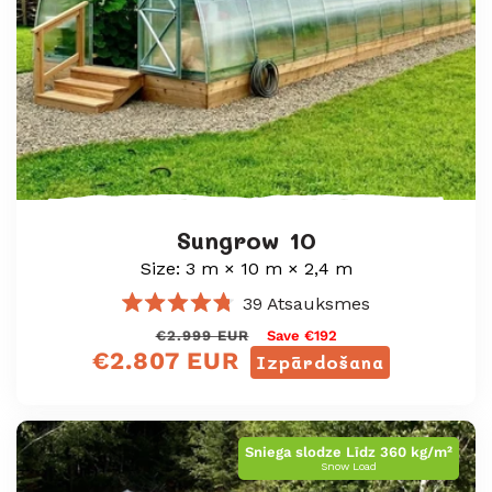
Sungrow 10
Size: 3 m × 10 m × 2,4 m
39
Atsauksmes
Novērtēts
Regular
Sale
€2.999 EUR
Save €192
ar
€2.807 EUR
4.8
price
price
Izpārdošana
no
5
zvaigznēm
Sniega slodze Līdz 360 kg/m²
Snow Load