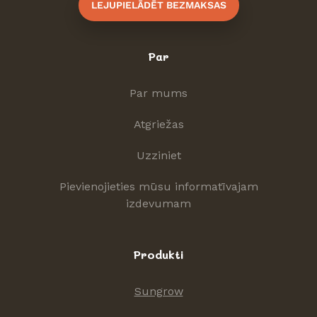
LEJUPIELĀDĒT BEZMAKSAS
Par
Par mums
Atgriežas
Uzziniet
Pievienojieties mūsu informatīvajam
izdevumam
Produkti
Sungrow