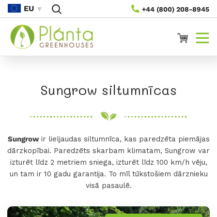
Pāriet
EU
+44 (800) 208-8945
Uz
Saturu
Ratiņi
K
Sungrow siltumnīcas
o
l
Sungrow
ir lieljaudas siltumnīca, kas paredzēta piemājas
e
dārzkopībai. Paredzēts skarbam klimatam,
Sungrow var
k
izturēt līdz 2 metriem sniega, izturēt līdz 100 km/h vēju,
un tam ir 10 gadu garantija. To mīl tūkstošiem dārznieku
c
visā pasaulē.
i