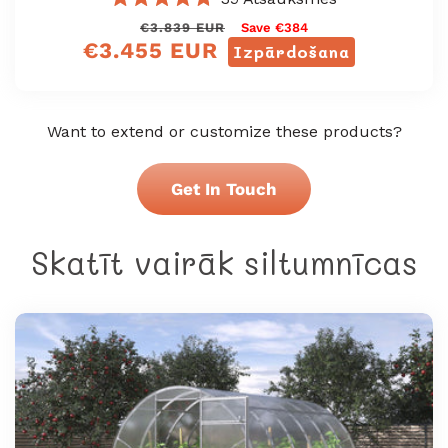
Novērtēts
Regular
Sale
€3.839 EUR
Save €384
ar
€3.455 EUR
4.8
price
price
Izpārdošana
no
5
zvaigznēm
Want to extend or customize these products?
Get In Touch
Skatīt vairāk siltumnīcas