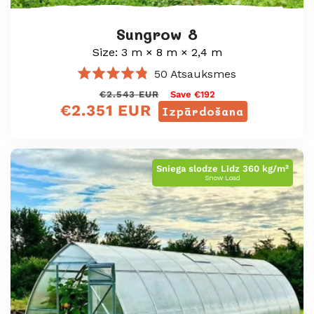
Sungrow 8
Size: 3 m × 8 m × 2,4 m
50
Atsauksmes
Novērtēts
Regular
Sale
€2.543 EUR
Save €192
ar
€2.351 EUR
4.8
price
price
Izpārdošana
no
5
zvaigznēm
Sniega slodze Līdz 360 kg/m²
Snow Load