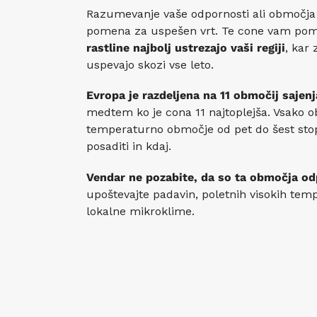
Razumevanje vaše odpornosti ali območja 
pomena za uspešen vrt. Te cone vam po
rastline najbolj ustrezajo vaši regiji
, kar 
uspevajo skozi vse leto.
Evropa je razdeljena na 11 območij sajenj
medtem ko je cona 11 najtoplejša. Vsako 
temperaturno območje od pet do šest stopi
posaditi in kdaj.
Vendar ne pozabite, da so ta območja od
upoštevajte padavin, poletnih visokih tempe
lokalne mikroklime.