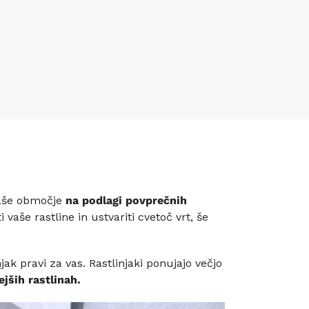
 vaše območje
na podlagi povprečnih
aše rastline in ustvariti cvetoč vrt, še
ak pravi za vas. Rastlinjaki ponujajo večjo
jših rastlinah.