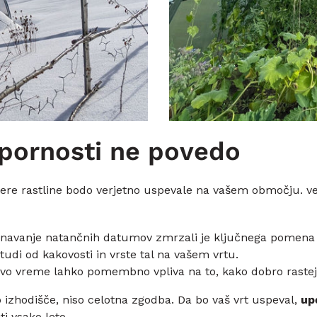
pornosti ne povedo
tere rastline bodo verjetno uspevale na vašem območju. 
navanje natančnih datumov zmrzali je ključnega pomena z
tudi od kakovosti in vrste tal na vašem vrtu.
ivo vreme lahko pomembno vpliva na to, kako dobro rastejo
izhodišče, niso celotna zgodba. Da bo vaš vrt uspeval,
up
ti vsako leto.