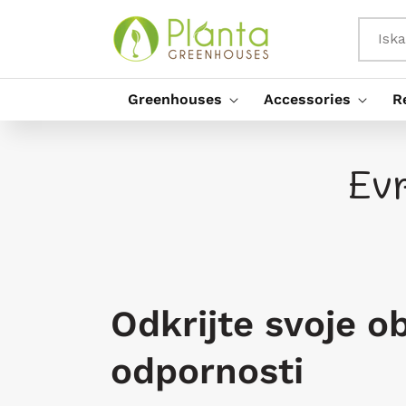
Preskoči
Na
Vsebino
Iska
Greenhouses
Accessories
R
Ev
Odkrijte svoje 
odpornosti