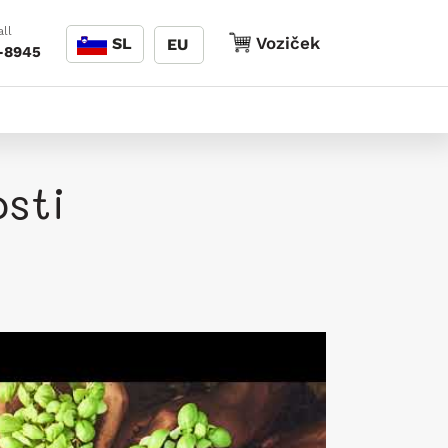
Jezik
ll
Voziček
Voziček
SL
EU
-8945
sti