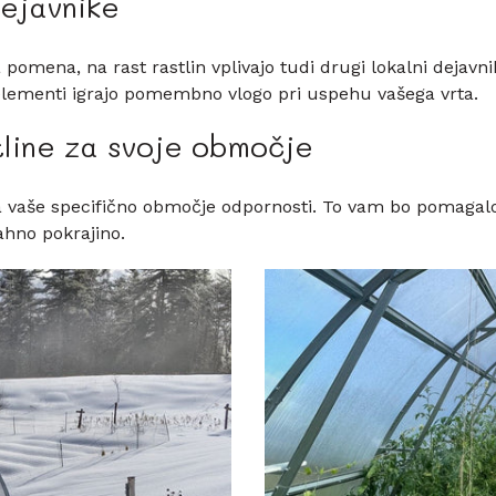
ejavnike
omena, na rast rastlin vplivajo tudi drugi lokalni dejavnik
elementi igrajo pomembno vlogo pri uspehu vašega vrta.
tline za svoje območje
a vaše specifično območje odpornosti. To vam bo pomagalo i
ahno pokrajino.