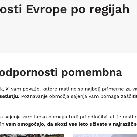
sti Evrope po regijah
 odpornosti pomembna
k, ki vam pokaže, katere rastline so najbolj primerne za
setletju.
Poznavanje območja sajenja vam pomaga zaščititi v
jenja vam lahko pomaga tudi pri odločitvi, ali je rastlinj
 in
vam omogočajo, da skozi vse leto uživate v najrazlične