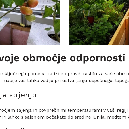
svoje območje odpornosti
 ključnega pomena za izbiro pravih rastlin za vaše obmo
rmacije vas lahko vodijo pri ustvarjanju uspešnega, lepega
je sajenja
očjem sajenja in povprečnimi temperaturami v vaši regiji. 
 1 lahko s sajenjem počakate do sredine junija, medtem ko