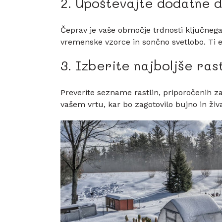
2. Upoštevajte dodatne d
Čeprav je vaše območje trdnosti ključnega p
vremenske vzorce in sončno svetlobo. Ti 
3. Izberite najboljše ras
Preverite sezname rastlin, priporočenih z
vašem vrtu, kar bo zagotovilo bujno in živ