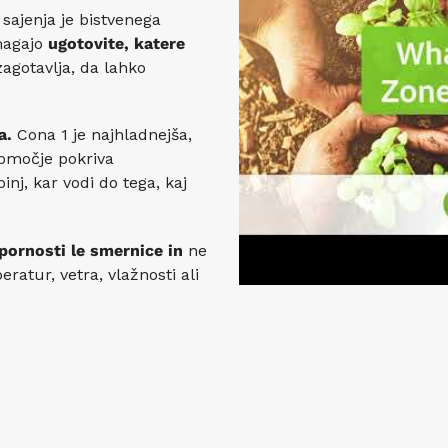
sajenja je bistvenega
magajo
ugotovite, katere
zagotavlja, da lahko
a.
Cona 1 je najhladnejša,
območje pokriva
nj, kar vodi do tega, kaj
pornosti le smernice in
ne
ratur, vetra, vlažnosti ali