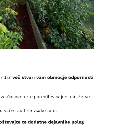
vendar
več stvari vam območje odpornosti
a časovno razporeditev sajenja in žetve.
 vaše rastline vsako leto.
oštevajte te dodatne dejavnike poleg