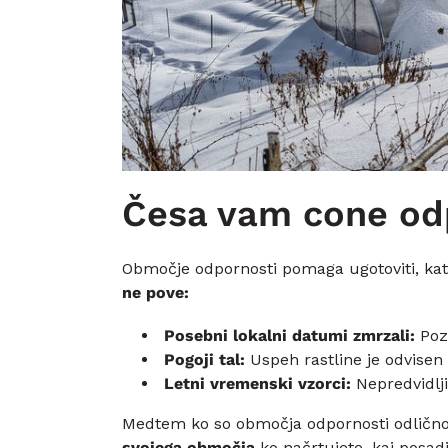
Česa vam cone od
Območje odpornosti pomaga ugotoviti, ka
ne pove:
Posebni lokalni datumi zmrzali:
Poz
Pogoji tal:
Uspeh rastline je odvisen 
Letni vremenski vzorci:
Nepredvidlj
Medtem ko so območja odpornosti odlično 
svojega območja
ko načrtujete, kaj posadi