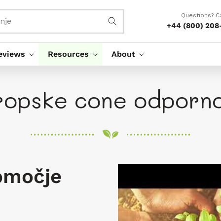
Questions? Ca
nje
+44 (800) 208
eviews
Resources
About
ropske cone odporno
območje