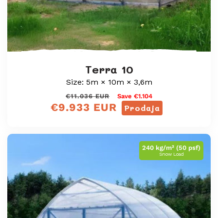
Terra 10
Size: 5m × 10m × 3,6m
Redna
Prodajna
€11.036 EUR
Save €1.104
€9.933 EUR
cena
cena
Prodaja
240 kg/m² (50 psf)
Snow Load