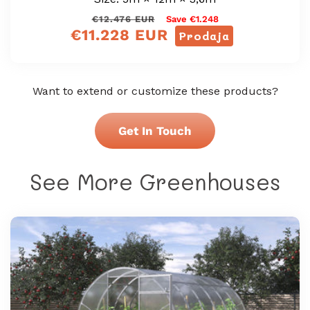
Redna
Prodajna
€12.476 EUR
Save €1.248
€11.228 EUR
cena
cena
Prodaja
Want to extend or customize these products?
Get In Touch
See More Greenhouses