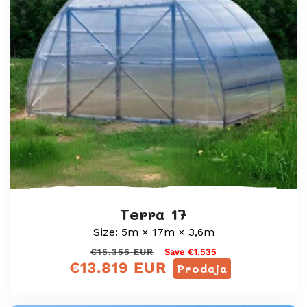
Terra 17
Size: 5m × 17m × 3,6m
Redna
Prodajna
€15.355 EUR
Save €1.535
€13.819 EUR
cena
cena
Prodaja