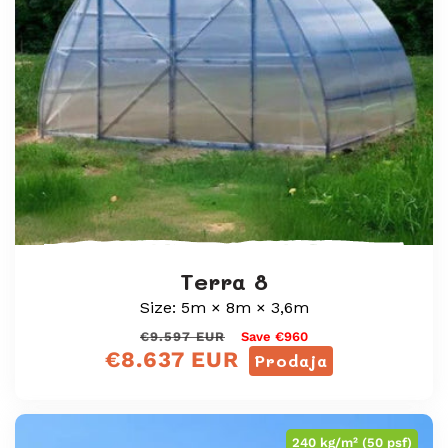
Terra 8
Size: 5m × 8m × 3,6m
Redna
Prodajna
€9.597 EUR
Save €960
€8.637 EUR
cena
cena
Prodaja
240 kg/m² (50 psf)