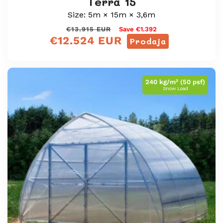
Terra 15
Size: 5m × 15m × 3,6m
Redna
Prodajna
€13.915 EUR
Save €1.392
€12.524 EUR
cena
cena
Prodaja
240 kg/m² (50 psf)
Snow Load