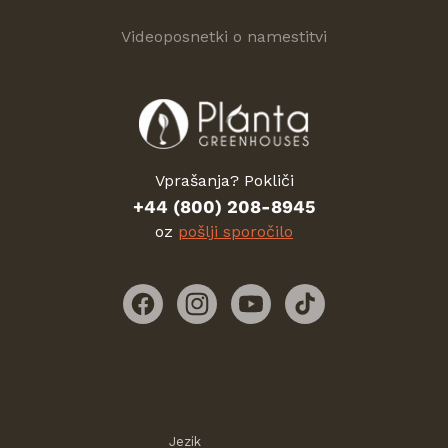
Videoposnetki o namestitvi
Vprašanja? Pokliči
+44 (800) 208-8945
oz
pošlji sporočilo
Facebook
Instagram
YouTube
TikTok
Jezik