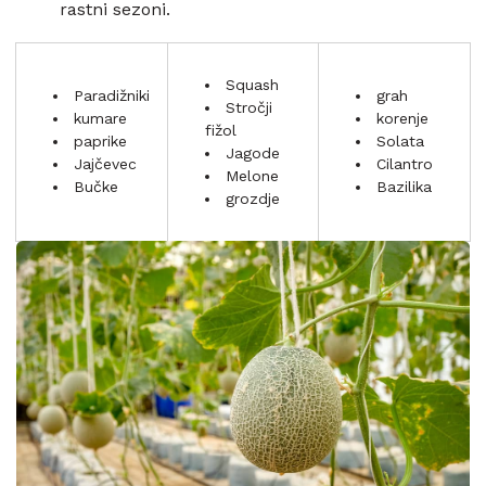
rastni sezoni.
Squash
Paradižniki
grah
Stročji
kumare
korenje
fižol
paprike
Solata
Jagode
Jajčevec
Cilantro
Melone
Bučke
Bazilika
grozdje