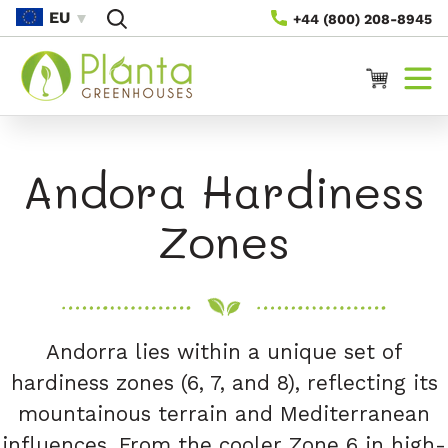
Preskoči
EU
+44 (800) 208-8945
Na
Vsebino
Voziček
Andora Hardiness
Zones
Andorra lies within a unique set of
hardiness zones (6, 7, and 8), reflecting its
mountainous terrain and Mediterranean
influences. From the cooler Zone 6 in high-