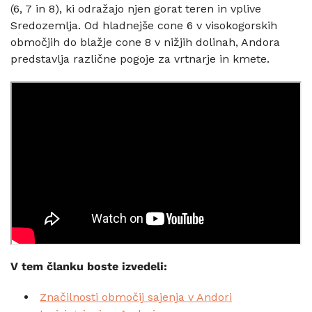
(6, 7 in 8), ki odražajo njen gorat teren in vplive
Sredozemlja. Od hladnejše cone 6 v visokogorskih
območjih do blažje cone 8 v nižjih dolinah, Andora
predstavlja različne pogoje za vrtnarje in kmete.
V tem članku boste izvedeli:
Značilnosti območij sajenja v Andori