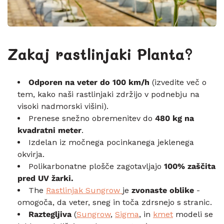
Zakaj rastlinjaki Planta?
Odporen na veter do 100 km/h
(izvedite več o
tem, kako naši rastlinjaki zdržijo v podnebju na
visoki nadmorski višini).
Prenese snežno obremenitev do
480 kg na
kvadratni meter
.
Izdelan iz močnega pocinkanega jeklenega
okvirja.
Polikarbonatne plošče zagotavljajo
100% zaščita
pred UV žarki.
The
Rastlinjak Sungrow
je
zvonaste oblike
-
omogoča, da veter, sneg in toča zdrsnejo s stranic.
Raztegljiva
(
Sungrow
,
Sigma
, in
kmet
modeli se