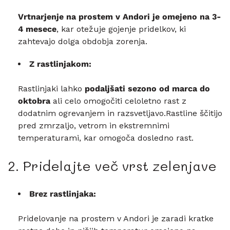
Vrtnarjenje na prostem v Andori je omejeno na 3-
4 mesece
, kar otežuje gojenje pridelkov, ki
zahtevajo dolga obdobja zorenja.
Z rastlinjakom:
Rastlinjaki lahko
podaljšati sezono od marca do
oktobra
ali celo omogočiti celoletno rast z
dodatnim ogrevanjem in razsvetljavo.Rastline ščitijo
pred zmrzaljo, vetrom in ekstremnimi
temperaturami, kar omogoča dosledno rast.
2. Pridelajte več vrst zelenjave
Brez rastlinjaka:
Pridelovanje na prostem v Andori je zaradi kratke