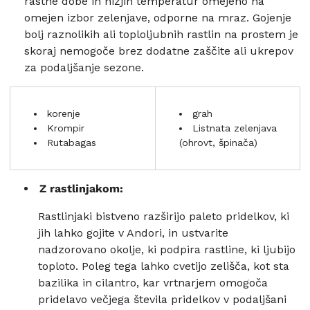
rastne dobe in nižjih temperatur omejeno na
omejen izbor zelenjave, odporne na mraz. Gojenje
bolj raznolikih ali toploljubnih rastlin na prostem je
skoraj nemogoče brez dodatne zaščite ali ukrepov
za podaljšanje sezone.
korenje
grah
Krompir
Listnata zelenjava
Rutabagas
(ohrovt, špinača)
Z rastlinjakom:
Rastlinjaki bistveno razširijo paleto pridelkov, ki
jih lahko gojite v Andori, in ustvarite
nadzorovano okolje, ki podpira rastline, ki ljubijo
toploto. Poleg tega lahko cvetijo zelišča, kot sta
bazilika in cilantro, kar vrtnarjem omogoča
pridelavo večjega števila pridelkov v podaljšani