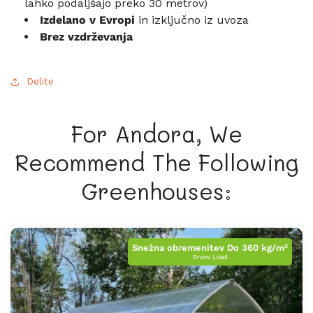
lahko podaljšajo preko 30 metrov)
Izdelano v Evropi
in izključno iz uvoza
Brez vzdrževanja
Delite
For Andora, We
Recommend The Following
Greenhouses:
Snežna obremenitev Do 360 kg/m²
Snow Load