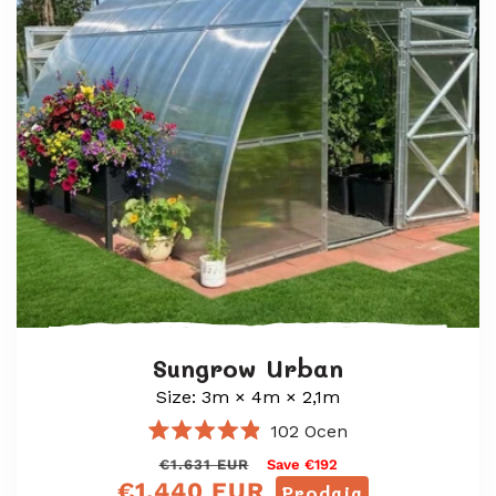
Sungrow Urban
Size: 3m × 4m × 2,1m
102
Ocen
Ocenjeno
Redna
Prodajna
€1.631 EUR
Save €192
z
4.9
€1.440 EUR
cena
cena
Prodaja