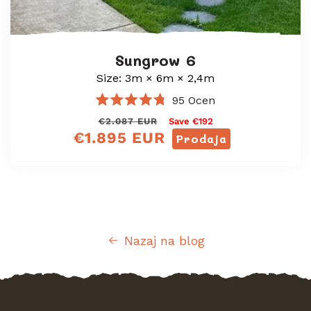
Sungrow 6
Size: 3m × 6m × 2,4m
95
Ocen
Ocenjeno
Redna
Prodajna
€2.087 EUR
Save €192
z
4.8
€1.895 EUR
cena
cena
Prodaja
od
5
zvezdic
Nazaj na blog