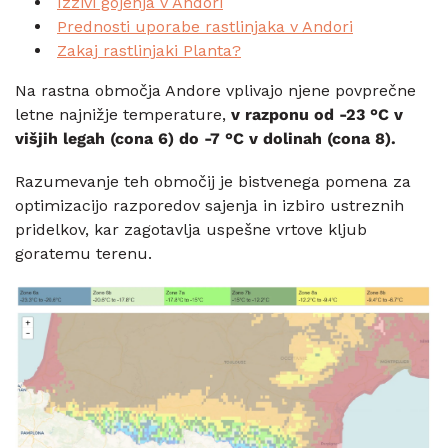
Izzivi gojenja v Andori
Prednosti uporabe rastlinjaka v Andori
Zakaj rastlinjaki Planta?
Na rastna območja Andore vplivajo njene povprečne
letne najnižje temperature,
v razponu od -23 °C v
višjih legah (cona 6) do -7 °C v dolinah (cona 8).
Razumevanje teh območij je bistvenega pomena za
optimizacijo razporedov sajenja in izbiro ustreznih
pridelkov, kar zagotavlja uspešne vrtove kljub
goratemu terenu.