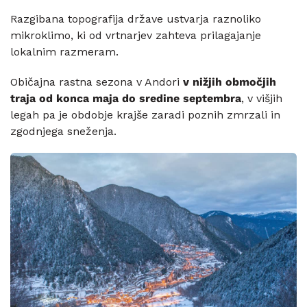
Razgibana topografija države ustvarja raznoliko
mikroklimo, ki od vrtnarjev zahteva prilagajanje
lokalnim razmeram.
Običajna rastna sezona v Andori
v nižjih območjih
traja od konca maja do sredine septembra
,
v višjih
legah pa je obdobje krajše zaradi poznih zmrzali in
zgodnjega sneženja.