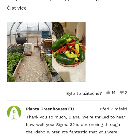
we are planning on expanding it or buying a bigger
Číst
Číst více
one. I highly recommend this greenhouse, money
více
very well invested! We live in Idaho for reference.
o
této
recenzi
Ano,
Ne,
14
2
Bylo to užitečné?
tato
lidé
tato
lidé
recenze
hlasovali
rece
hlas
od
ano
od
ne
Planta Greenhouses EU
Před 7 měsíci
Diana
Dian
byla
neby
Thank you so much, Diana! We're thrilled to hear
užitečná.
užit
how well your Sigma 32 is performing through
the Idaho winter. It's fantastic that you were