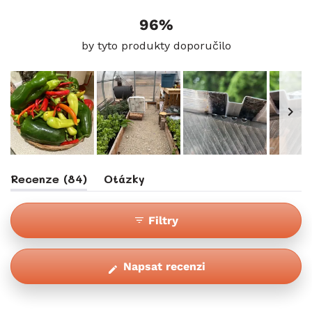
68
13
2
1
0
96%
by tyto produkty doporučilo
Snímek
(záložka
Recenze
84
Otázky
1
Rozbalena)
(záložka
vybrán
Sbalena)
Filtry
(Otevře
Napsat recenzi
se
v