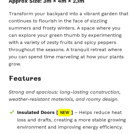
Approx Size: 3m × 4m × 2,1m
přechod
z
5
k
hvězdiček
Transform your backyard into a vibrant garden that
recenzím
continues to flourish in the face of sizzling
summers and frosty winters. A space where you
can explore your green thumb by experimenting
with a variety of zesty fruits and spicy peppers
throughout the seasons. A tranquil retreat where
you can spend time marveling at how your plants
grow.
Features
Strong and spacious: long-lasting construction,
weather-resistant materials, and roomy design.
Insulated Doors [
]
– Helps reduce heat
NEW
loss and drafts, creating a more stable growing
environment and improving energy efficiency.