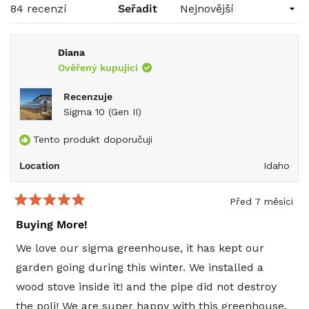
novém
Načítám...
84 recenzí
Seřadit
okně)
Diana
Ověřený kupující
Recenzuje
Sigma 10 (Gen II)
Tento produkt doporučuji
Location
Idaho
Před 7 měsíci
Hodnoceno
5
Buying More!
z
5
We love our sigma greenhouse, it has kept our
hvězdiček
garden going during this winter. We installed a
wood stove inside it! and the pipe did not destroy
the poli! We are super happy with this greenhouse,