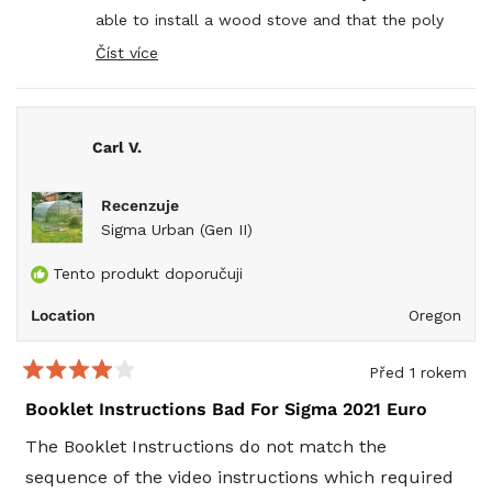
able to install a wood stove and that the poly
held up beautifully. Your experience keeping the
Číst více
Read
garden going through winter is incredibly valuable
more
feedback and will be so helpful for other
about
this
growers in similar climates.
review
Carl V.
reply
Thank you for the wonderful recommendation
and for sharing how well your investment has
Recenzuje
paid off. Here's to many more successful
Sigma Urban (Gen II)
growing seasons ahead!
Tento produkt doporučuji
Location
Oregon
Před 1 rokem
Hodnoceno
4
Booklet Instructions Bad For Sigma 2021 Euro
z
5
The Booklet Instructions do not match the
hvězdiček
sequence of the video instructions which required