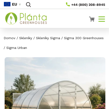
Přejít
EU
+44 (800) 208-8945
Na
Obsah
Vozík
Domov
/
Skleníky
/
Skleníky Sigma
/
Sigma 300 Greenhouses
/
Sigma Urban