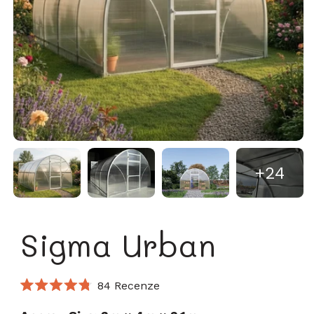
+24
Sigma Urban
Klikněte
84
Recenze
Hodnoceno
pro
4.8