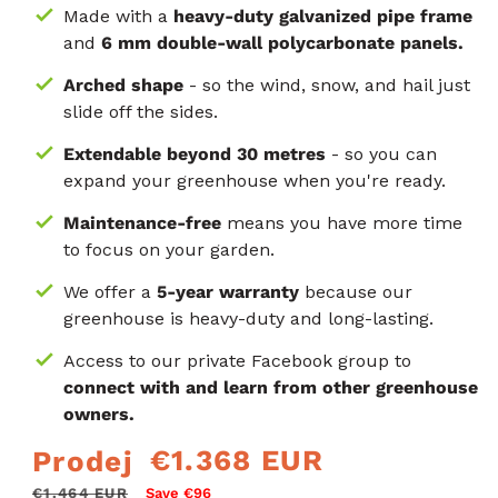
Made with a
heavy-duty galvanized pipe frame
and
6 mm double-wall polycarbonate panels.
Arched shape
- so the wind, snow, and hail just
slide off the sides.
Extendable beyond 30 metres
- so you can
expand your greenhouse when you're ready.
Maintenance-free
means you have more time
to focus on your garden.
We offer a
5-year warranty
because our
greenhouse is heavy-duty and long-lasting.
Access to our private Facebook group to
connect with and learn from other greenhouse
owners.
€1.368 EUR
Prodej
Běžná
Výprodejová
cena
cena
€1.464 EUR
Save €96