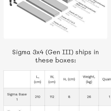
Sigma 3x4 (Gen III) ships in
these boxes:
L,
W,
Weight,
H, (cm)
Quan
(cm)
(cm)
(kg)
Sigma Base
210
112
8
26
1
1