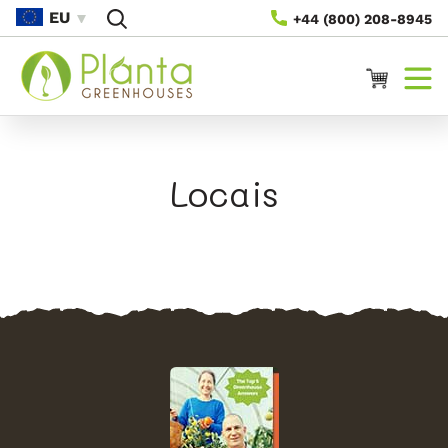
Saltar
EU
+44 (800) 208-8945
Para O
Conteúdo
Carrinho
Locais