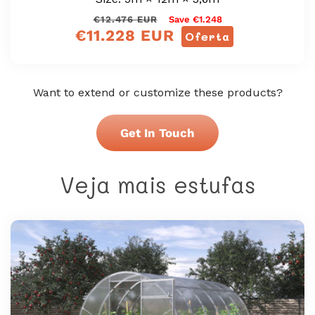
Preço
Preço
€12.476 EUR
Save €1.248
€11.228 EUR
normal
de
Oferta
venda
Want to extend or customize these products?
Get In Touch
Veja mais estufas