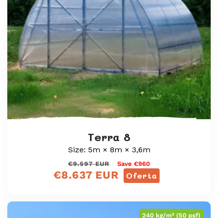
Terra 8
Size: 5m × 8m × 3,6m
Preço
Preço
€9.597 EUR
Save €960
€8.637 EUR
normal
de
Oferta
venda
240 kg/m² (50 psf)