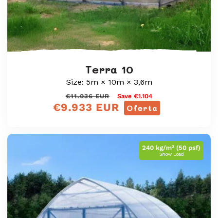
Terra 10
Size: 5m × 10m × 3,6m
Preço
Preço
€11.036 EUR
Save €1.104
€9.933 EUR
normal
de
Oferta
venda
240 kg/m² (50 psf)
Snow Load