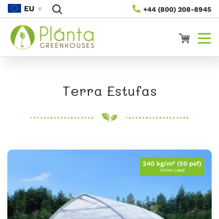
Saltar
EU
+44 (800) 208-8945
Para O
Conteúdo
Carrinho
C
Terra Estufas
o
l
e
ç
240 kg/m² (50 psf)
Snow Load
ã
o