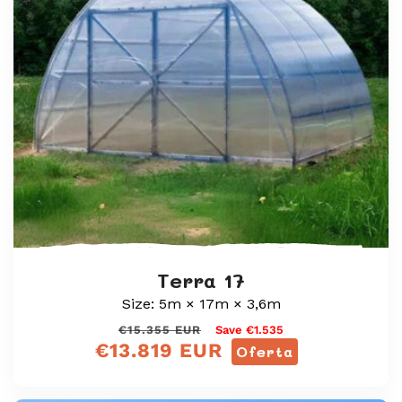
:
Terra 17
Size: 5m × 17m × 3,6m
Preço
Preço
€15.355 EUR
Save €1.535
€13.819 EUR
normal
de
Oferta
venda