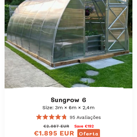
Sungrow 6
Size: 3m × 6m × 2,4m
95
Avaliações
Avaliado
Preço
Preço
€2.087 EUR
Save €192
com
€1.895 EUR
4.8
normal
de
Oferta