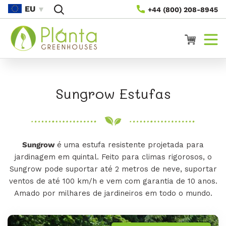
Saltar
EU
+44 (800) 208-8945
Para O
Conteúdo
Carrinho
C
Sungrow Estufas
o
l
Sungrow
é uma estufa resistente projetada para
e
jardinagem em quintal. Feito para climas rigorosos, o
ç
Sungrow
pode suportar até 2 metros de neve, suportar
ventos de até 100 km/h e vem com garantia de 10 anos.
ã
Amado por milhares de jardineiros em todo o mundo.
o