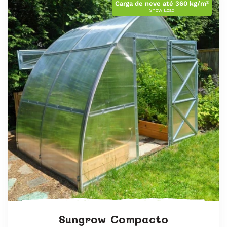
:
Carga de neve até 360 kg/m²
Snow Load
Sungrow Compacto