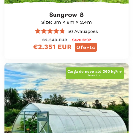
Sungrow 8
Size: 3m × 8m × 2,4m
50
Avaliações
Avaliado
Preço
Preço
€2.543 EUR
Save €192
com
€2.351 EUR
4.8
normal
de
Oferta
de
venda
5
estrelas
Carga de neve até 360 kg/m²
Snow Load