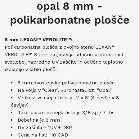
opal 8 mm -
polikarbonatne plošče
8 mm LEXAN™ VEROLITE™:
Polikarbonatna plošča z dvojno steno LEXAN™
VEROLITE™ 8 mm zagotavlja odlično prepustnost
svetlobe, napredno UV zaščito in odlično toplotno
izolacijo v lahki plošči.
8 mm dvostenske polikarbonatne plošče
Na voljo v "Clear",
»Bronasta« oz "Opal"
Velikost vsakega lista je 4' x 8' (4 čevlje x 8
čevljev)
Teža posameznega lista je
3,18 kg /
7 lbs
Debelina je
8 mm
UV zaščita - 1UV + DRP
Cena na list: 110 CAD