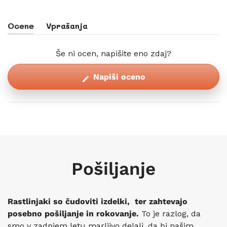
Ocene
Vprašanja
(zavihek
(zavihek
Razširjen)
Skrčen)
Še ni ocen, napišite eno zdaj?
(Odpre
Napiši oceno
se
v
novem
oknu)
Pošiljanje
Rastlinjaki so čudoviti izdelki, ter zahtevajo
posebno pošiljanje in rokovanje.
To je razlog, da
smo v zadnjem letu marljivo delali, da bi našim