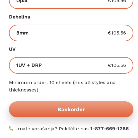
Varianta
Opal
€105.56
razprodana
ali
Debelina
nedobavljiva
Varianta
8mm
€105.56
razprodana
ali
UV
nedobavljiva
Varianta
1UV + DRP
€105.56
razprodana
ali
Minimum order: 10 sheets (mix all styles and
nedobavljiva
thicknesses)
Backorder
Imate vprašanja? Pokličite nas
1-877-669-1286