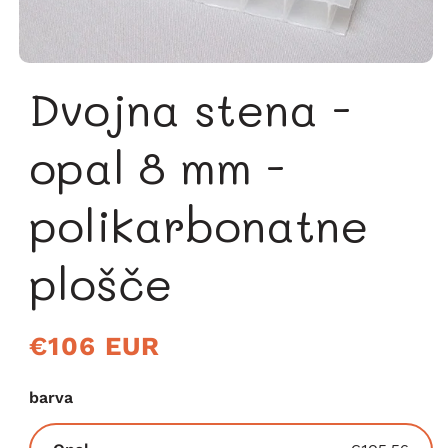
Dvojna stena -
opal 8 mm -
polikarbonatne
plošče
Redna
€106 EUR
cena
barva