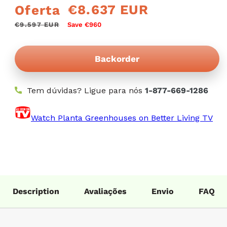
€8.637 EUR
Oferta
Preço
Preço
normal
de
€9.597 EUR
Save €960
venda
Backorder
Tem dúvidas? Ligue para nós
1-877-669-1286
Watch Planta Greenhouses on Better Living TV
Description
Avaliações
Envio
FAQ