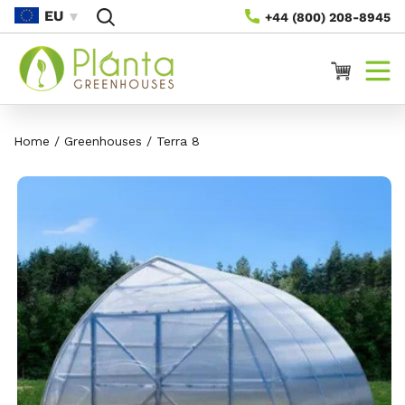
Saltar
EU
+44 (800) 208-8945
Para O
Conteúdo
Carrinho
Home
/
Greenhouses
/
Terra 8