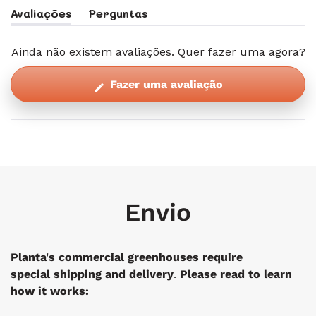
Avaliações
Perguntas
(separador
(separador
Expandido)
Reduzido)
Ainda não existem avaliações. Quer fazer uma agora?
(Abre
Fazer uma avaliação
numa
nova
janela)
Envio
Planta's commercial greenhouses require
special
shipping and delivery
.
Please read to learn
how it works: