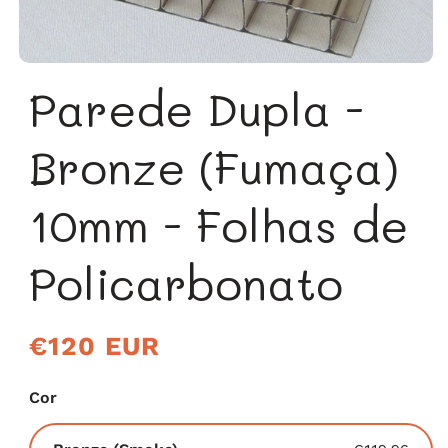
Parede Dupla -
Bronze (Fumaça)
10mm - Folhas de
Policarbonato
Preço
€120 EUR
normal
Cor