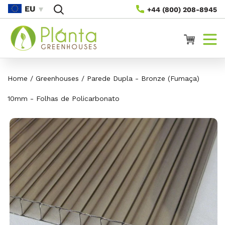
Saltar
EU
+44 (800) 208-8945
Para O
Conteúdo
Carrinho
Home
/
Greenhouses
/
Parede Dupla - Bronze (Fumaça)
10mm - Folhas de Policarbonato