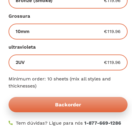
Variante
Bronze (Smoke)
€119.96
esgotada
ou
Grossura
indisponível
Variante
10mm
€119.96
esgotada
ou
ultravioleta
indisponível
Variante
2UV
€119.96
esgotada
ou
Minimum order: 10 sheets (mix all styles and
indisponível
thicknesses)
Backorder
Tem dúvidas? Ligue para nós
1-877-669-1286