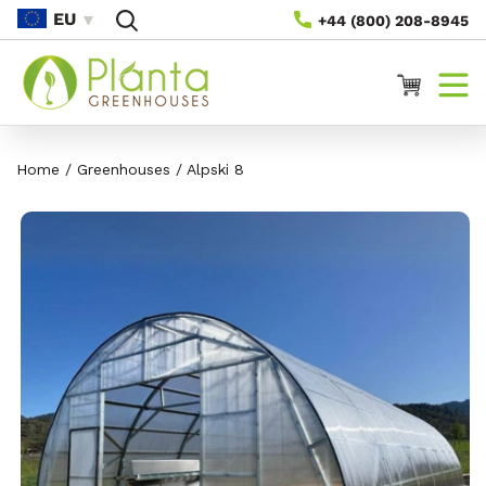
Preskoči
EU
+44 (800) 208-8945
Na
Vsebino
Voziček
Home
/
Greenhouses
/
Alpski 8