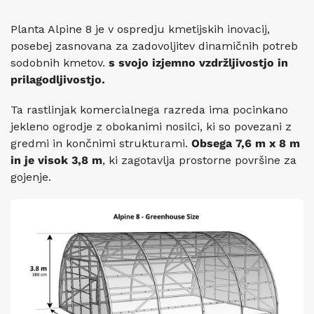
Planta Alpine 8 je v ospredju kmetijskih inovacij,
posebej zasnovana za zadovoljitev dinamičnih potreb
sodobnih kmetov.
s svojo izjemno vzdržljivostjo in
prilagodljivostjo.
Ta rastlinjak komercialnega razreda ima pocinkano
jekleno ogrodje z obokanimi nosilci, ki so povezani z
gredmi in končnimi strukturami.
Obsega 7,6 m x 8 m
in je visok 3,8 m
, ki zagotavlja prostorne površine za
gojenje.