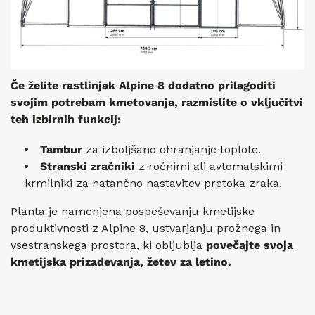
Če želite rastlinjak Alpine 8 dodatno prilagoditi
svojim potrebam kmetovanja, razmislite o vključitvi
teh izbirnih funkcij:
Tambur
za izboljšano ohranjanje toplote.
Stranski zračniki
z ročnimi ali avtomatskimi
krmilniki za natančno nastavitev pretoka zraka.
Planta je namenjena pospeševanju kmetijske
produktivnosti z Alpine 8, ustvarjanju prožnega in
vsestranskega prostora, ki obljublja
povečajte svoja
kmetijska prizadevanja, žetev za letino.