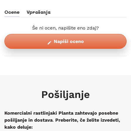
Ocene
Vprašanja
(zavihek
(zavihek
Razširjen)
Skrčen)
Še ni ocen, napišite eno zdaj?
(Odpre
Napiši oceno
se
v
novem
oknu)
Pošiljanje
Komercialni rastlinjaki Planta zahtevajo posebne
pošiljanje in dostava
.
Preberite, če želite izvedeti,
kako deluje: